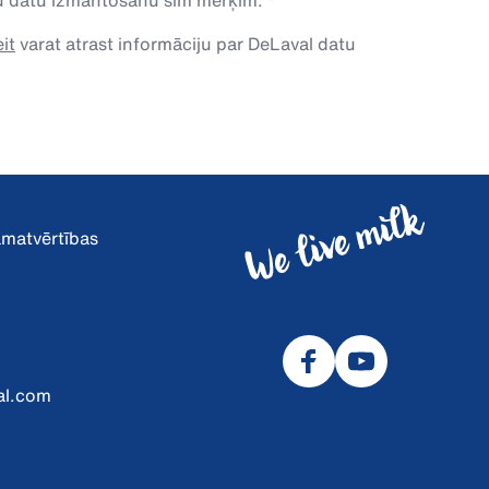
avu datu izmantošanu šim mērķim.
it
varat atrast informāciju par DeLaval datu
pamatvērtības
al.com