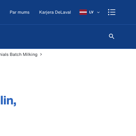
Par mums
Karjera DeLaval
LV
ials Batch Milking
in,