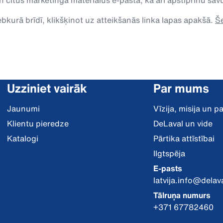
n citus mārketinga materiālus e-pastā, kā arī apstiprinu s
kurā brīdī, klikšķinot uz atteikšanās linka lapas apakšā.
Še
Uzziniet vairāk
Par mums
Jaunumi
Vīzija, misija un 
Klientu pieredze
DeLaval un vide
Katalogi
Pārtika attīstībai
Ilgtspēja
E-pasts
latvija.info@delav
Tālruņa numurs
+371 67782460