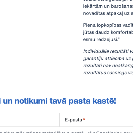
iekārtām un barošanas
novadītas atpakaļ uz s
Piena lopkopības vadītā
jūtas daudz komfortabl
esmu redzējusi.”
Individuālie rezultāti 
garantiju attiecībā u
rezultāti nav neatkarī
rezultātus sasniegs visi
i un notikumi tavā pasta kastē!
E-pasts
*