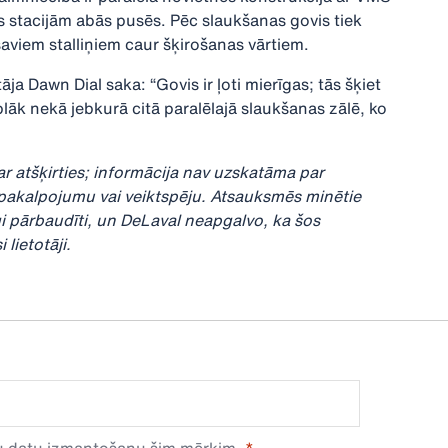
 stacijām abās pusēs. Pēc slaukšanas govis tiek
aviem stalliņiem caur šķirošanas vārtiem.
ja Dawn Dial saka: “Govis ir ļoti mierīgas; tās šķiet
āk nekā jebkurā citā paralēlajā slaukšanas zālē, ko
var atšķirties; informācija nav uzskatāma par
z pakalpojumu vai veiktspēju. Atsauksmēs minētie
gi pārbaudīti, un DeLaval neapgalvo, ka šos
 lietotāji.