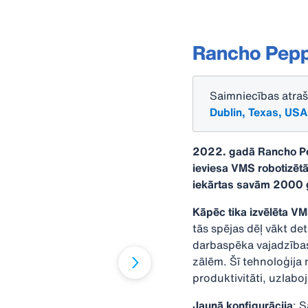
Rancho Pepp
Saimniecības atraš
Dublin, Texas, USA
2022. gadā Rancho Pe
ieviesa VMS robotizēt
iekārtas savām 2000 
Kāpēc tika izvēlēta VM
tās spējas dēļ vākt de
darbaspēka vajadzības
zālēm. Šī tehnoloģija 
produktivitāti, uzlab
Jaunā konfigurācija
: 