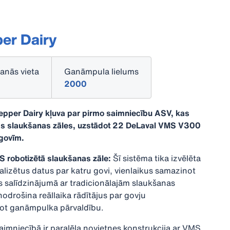
er Dairy
anās vieta
Ganāmpula lielums
2000
pper Dairy kļuva par pirmo saimniecību ASV, kas
ās slaukšanas zāles, uzstādot 22 DeLaval VMS V300
govīm.
S robotizētā slaukšanas zāle:
Šī sistēma tika izvēlēta
talizētus datus par katru govi, vienlaikus samazinot
 salīdzinājumā ar tradicionālajām slaukšanas
nodrošina reāllaika rādītājus par govju
ojot ganāmpulka pārvaldību.
Saimniecībā ir paralēla novietnes konstrukcija ar VMS