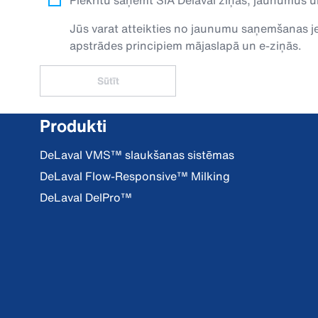
Piekrītu saņemt SIA Delaval ziņas, jaunumus u
Jūs varat atteikties no jaunumu saņemšanas jeb
apstrādes principiem mājaslapā un e-ziņās.
Sūtīt
Produkti
DeLaval VMS™ slaukšanas sistēmas
DeLaval Flow-Responsive™ Milking
DeLaval DelPro™