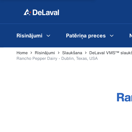
Risinājumi
Patēriņa preces
N
Home
Risinājumi
Slaukšana
DeLaval VMS™ slaukš
Rancho Pepper Dairy - Dublin, Texas, USA
Ra