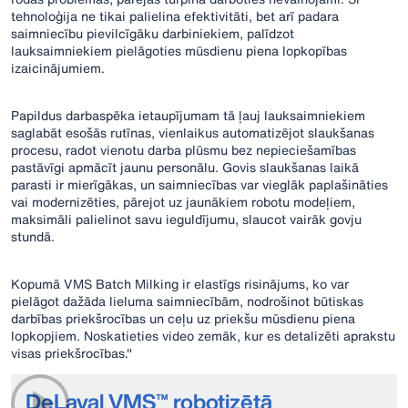
tehnoloģija ne tikai palielina efektivitāti, bet arī padara
saimniecību pievilcīgāku darbiniekiem, palīdzot
lauksaimniekiem pielāgoties mūsdienu piena lopkopības
izaicinājumiem.
Papildus darbaspēka ietaupījumam tā ļauj lauksaimniekiem
saglabāt esošās rutīnas, vienlaikus automatizējot slaukšanas
procesu, radot vienotu darba plūsmu bez nepieciešamības
pastāvīgi apmācīt jaunu personālu. Govis slaukšanas laikā
parasti ir mierīgākas, un saimniecības var vieglāk paplašināties
vai modernizēties, pārejot uz jaunākiem robotu modeļiem,
maksimāli palielinot savu ieguldījumu, slaucot vairāk govju
stundā.
Kopumā VMS Batch Milking ir elastīgs risinājums, ko var
pielāgot dažāda lieluma saimniecībām, nodrošinot būtiskas
darbības priekšrocības un ceļu uz priekšu mūsdienu piena
lopkopjiem. Noskatieties video zemāk, kur es detalizēti aprakstu
visas priekšrocības."
DeLaval VMS™ robotizētā