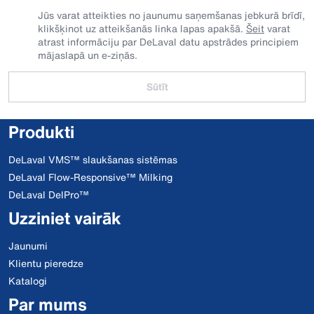
Jūs varat atteikties no jaunumu saņemšanas jebkurā brīdī,
klikšķinot uz atteikšanās linka lapas apakšā.
Šeit
varat
atrast informāciju par DeLaval datu apstrādes principiem
mājaslapā un e-ziņās.
Sūtīt
Produkti
DeLaval VMS™ slaukšanas sistēmas
DeLaval Flow-Responsive™ Milking
DeLaval DelPro™
Uzziniet vairāk
Jaunumi
Klientu pieredze
Katalogi
Par mums