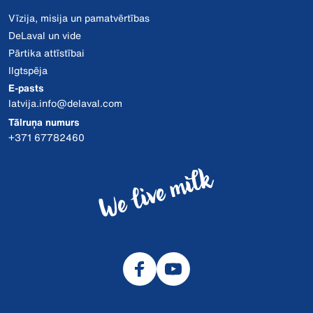
Vīzija, misija un pamatvērtības
DeLaval un vide
Pārtika attīstībai
Ilgtspēja
E-pasts
latvija.info@delaval.com
Tālruņa numurs
+371 67782460