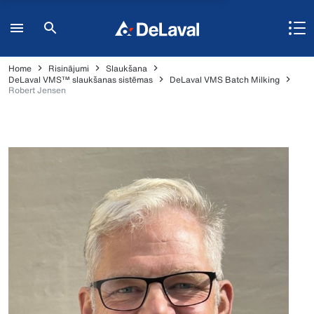
Home
Risinājumi
Slaukšana
DeLaval VMS™ slaukšanas sistēmas
DeLaval VMS Batch Milking
Robert Jensen