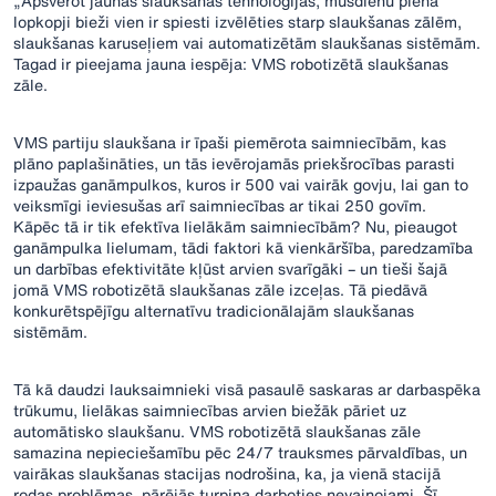
„Apsverot jaunas slaukšanas tehnoloģijas, mūsdienu piena
lopkopji bieži vien ir spiesti izvēlēties starp slaukšanas zālēm,
slaukšanas karuseļiem vai automatizētām slaukšanas sistēmām.
Tagad ir pieejama jauna iespēja: VMS robotizētā slaukšanas
zāle.
VMS partiju slaukšana ir īpaši piemērota saimniecībām, kas
plāno paplašināties, un tās ievērojamās priekšrocības parasti
izpaužas ganāmpulkos, kuros ir 500 vai vairāk govju, lai gan to
veiksmīgi ieviesušas arī saimniecības ar tikai 250 govīm.
Kāpēc tā ir tik efektīva lielākām saimniecībām? Nu, pieaugot
ganāmpulka lielumam, tādi faktori kā vienkāršība, paredzamība
un darbības efektivitāte kļūst arvien svarīgāki – un tieši šajā
jomā VMS robotizētā slaukšanas zāle izceļas. Tā piedāvā
konkurētspējīgu alternatīvu tradicionālajām slaukšanas
sistēmām.
Tā kā daudzi lauksaimnieki visā pasaulē saskaras ar darbaspēka
trūkumu, lielākas saimniecības arvien biežāk pāriet uz
automātisko slaukšanu. VMS robotizētā slaukšanas zāle
samazina nepieciešamību pēc 24/7 trauksmes pārvaldības, un
vairākas slaukšanas stacijas nodrošina, ka, ja vienā stacijā
rodas problēmas, pārējās turpina darboties nevainojami. Šī