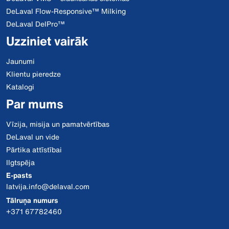
DeLaval Flow-Responsive™ Milking
DeLaval DelPro™
Uzziniet vairāk
Jaunumi
Klientu pieredze
Katalogi
Par mums
Vīzija, misija un pamatvērtības
DeLaval un vide
Pārtika attīstībai
Ilgtspēja
E-pasts
latvija.info@delaval.com
Tālruņa numurs
+371 67782460