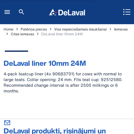
Home
Patēriņa preces
Viss nepieciešamais slaukšanai
Iemavas
Citas iemavas
DeLaval liner 10mm 24M
DeLaval liner 10mm 24M
4-pack teatcup liner (4x 90683701) for cows with normal to
large teats. Collar opening: 24 mm. Fits teat cup: 92512580.
Recommended change interval is after 2500 milkings or 6
months.
DeLaval produkti, risinājumi un