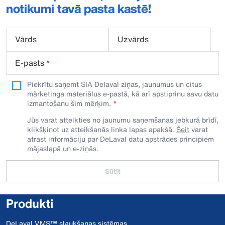
notikumi tavā pasta kastē!
Vārds
Uzvārds
E-pasts
*
Piekrītu saņemt SIA Delaval ziņas, jaunumus un citus
mārketinga materiālus e-pastā, kā arī apstiprinu savu datu
izmantošanu šim mērķim.
Jūs varat atteikties no jaunumu saņemšanas jebkurā brīdī,
klikšķinot uz atteikšanās linka lapas apakšā.
Šeit
varat
atrast informāciju par DeLaval datu apstrādes principiem
mājaslapā un e-ziņās.
Sūtīt
Produkti
DeLaval VMS™ slaukšanas sistēmas