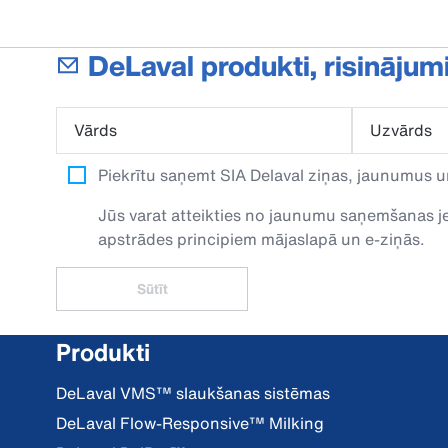
DeLaval produkti, risinājum
Vārds
Uzvārds
Piekrītu saņemt SIA Delaval ziņas, jaunumus u
Jūs varat atteikties no jaunumu saņemšanas jeb
apstrādes principiem mājaslapā un e-ziņās.
Sūtīt
Produkti
DeLaval VMS™ slaukšanas sistēmas
DeLaval Flow-Responsive™ Milking