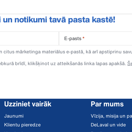
i un notikumi tavā pasta kastē!
E-pasts
*
n citus mārketinga materiālus e-pastā, kā arī apstiprinu s
kurā brīdī, klikšķinot uz atteikšanās linka lapas apakšā.
Še
Uzziniet vairāk
Par mums
Jaunumi
Vīzija, misija un 
Klientu pieredze
DeLaval un vide