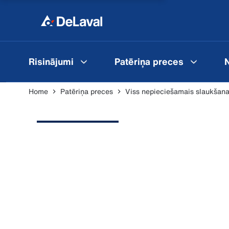
Risinājumi
Patēriņa preces
N
Home
Patēriņa preces
Viss nepieciešamais slaukšana