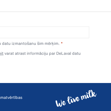
avu datu izmantošanu šim mērķim.
it
varat atrast informāciju par DeLaval datu
pamatvērtības