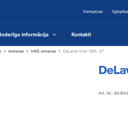
Kampaņas
Ilgtspēja
oderīga informācija
Kontakti
i
Iemavas
VMS iemavas
DeLaval liner 18M- ST
DeLav
Art. Nr.: 86184