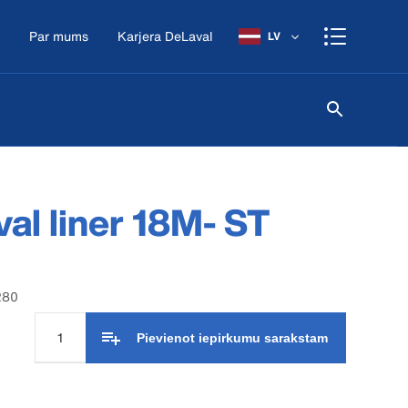
Par mums
Karjera DeLaval
LV
al liner 18M- ST
280
Pievienot iepirkumu sarakstam