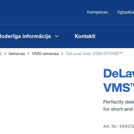
Kampaņas
Ilgtspēja
oderīga informācija
Kontakti
i
Iemavas
VMS iemavas
DeLaval liner 20M-ST-VMS™
DeLav
VMS
Perfectly des
for short and 
Art. Nr.: 94921