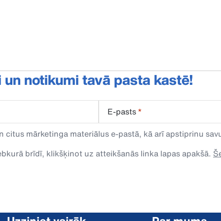
i un notikumi tavā pasta kastē!
E-pasts
*
n citus mārketinga materiālus e-pastā, kā arī apstiprinu s
kurā brīdī, klikšķinot uz atteikšanās linka lapas apakšā.
Še