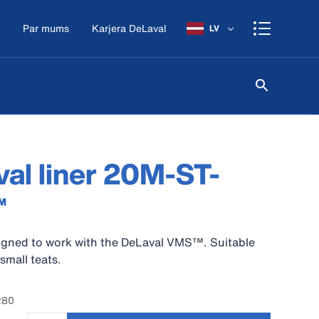
Par mums
Karjera DeLaval
LV
al liner 20M-ST-
™
igned to work with the DeLaval VMS™. Suitable
small teats.
280