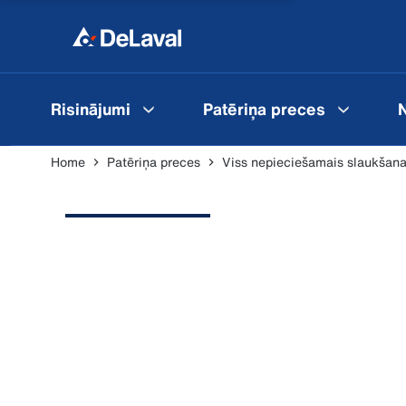
Risinājumi
Patēriņa preces
N
Home
Patēriņa preces
Viss nepieciešamais slaukšana