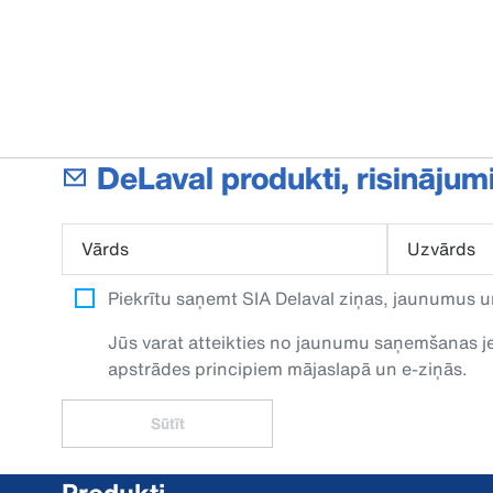
DeLaval produkti, risinājum
Vārds
Uzvārds
Piekrītu saņemt SIA Delaval ziņas, jaunumus u
Jūs varat atteikties no jaunumu saņemšanas jeb
apstrādes principiem mājaslapā un e-ziņās.
Sūtīt