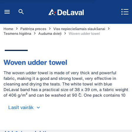
Home
Patēriņa preces
Viss nepieciešamais slaukšanai
Tesmens higiēna
Auduma dvieļi
Woven udder towel
Woven udder towel
The woven udder towel is made of very thick and powerful
fabric, making it a good and strong towel, very effective in
cleaning and drying the teats. The white towel with blue
DeLaval band has a practical size of 38 x 39 cm, a fabric weight
of 406 g/m² and can be washed at 90 ˚C. One pack contains 10
towels.
Lasīt vairāk