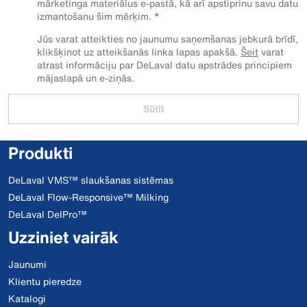
mārketinga materiālus e-pastā, kā arī apstiprinu savu datu
izmantošanu šim mērķim.
Jūs varat atteikties no jaunumu saņemšanas jebkurā brīdī,
klikšķinot uz atteikšanās linka lapas apakšā.
Šeit
varat
atrast informāciju par DeLaval datu apstrādes principiem
mājaslapā un e-ziņās.
Sūtīt
Produkti
DeLaval VMS™ slaukšanas sistēmas
DeLaval Flow-Responsive™ Milking
DeLaval DelPro™
Uzziniet vairāk
Jaunumi
Klientu pieredze
Katalogi