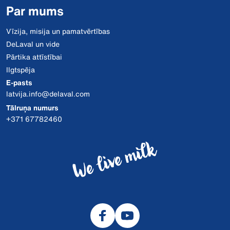
Par mums
Vīzija, misija un pamatvērtības
DeLaval un vide
Pārtika attīstībai
Ilgtspēja
E-pasts
latvija.info@delaval.com
Tālruņa numurs
+371 67782460