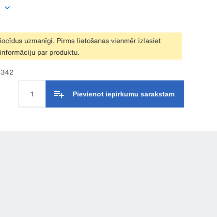
biocīdus uzmanīgi. Pirms lietošanas vienmēr izlasiet
 informāciju par produktu.
06342
Pievienot iepirkumu sarakstam