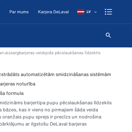
Par mums
Karjera DeLaval
LV
an-aizsargbarjeras veidojošs pēcslaukšanas līdzeklis
izstrādāts automatizētām smidzināšanas sistēmām
barjeras noturība
oša formula
smidzināms barjertipa pupu pēcslaukšanas līdzeklis
 bāzes, kas ir viens no pirmajiem šāda veida
is oranžais pupu sprejs ir precīzs un nodrošina
 pārklājumu ar ilgstošu DeLaval barjeras
aizsardzību!