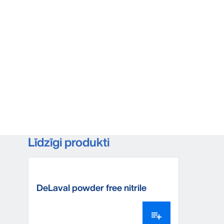
Līdzīgi produkti
DeLaval powder free nitrile
milking gloves