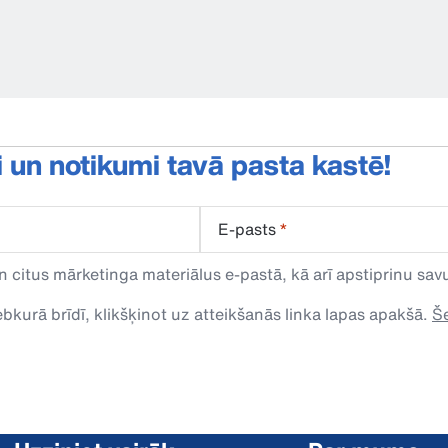
i un notikumi tavā pasta kastē!
E-pasts
*
n citus mārketinga materiālus e-pastā, kā arī apstiprinu s
kurā brīdī, klikšķinot uz atteikšanās linka lapas apakšā.
Še