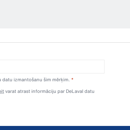
avu datu izmantošanu šim mērķim.
it
varat atrast informāciju par DeLaval datu