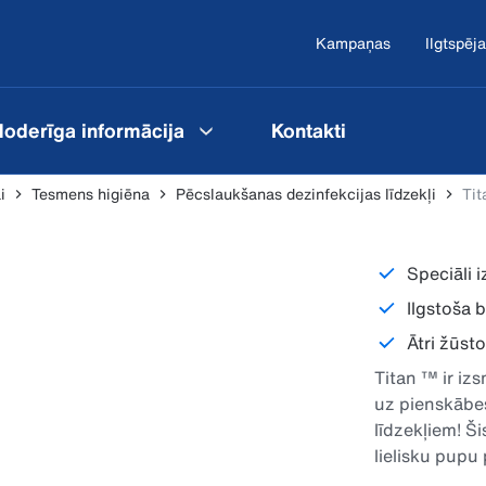
Kampaņas
Ilgtspēja
oderīga informācija
Kontakti
i
Tesmens higiēna
Pēcslaukšanas dezinfekcijas līdzekļi
Tit
Speciāli 
Ilgstoša 
Ātri žūst
Titan ™ ir iz
uz pienskābes
līdzekļiem! Š
lielisku pupu
tehnoloģijas 