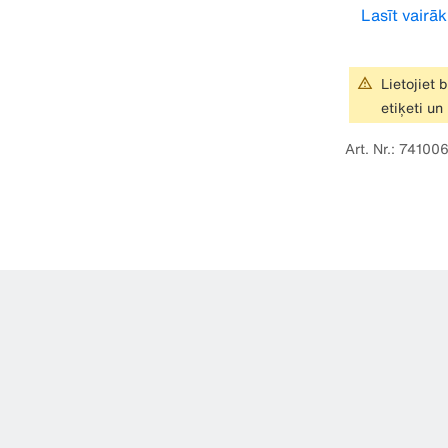
Lasīt vairāk
Lietojiet 
etiķeti un
Art. Nr.: 7410