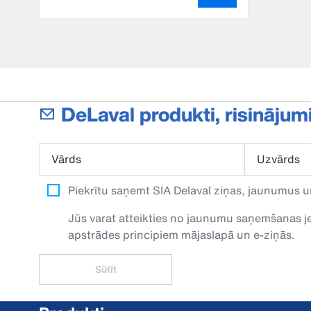
DeLaval produkti, risinājum
Vārds
Uzvārds
Piekrītu saņemt SIA Delaval ziņas, jaunumus u
Jūs varat atteikties no jaunumu saņemšanas jeb
apstrādes principiem mājaslapā un e-ziņās.
Sūtīt