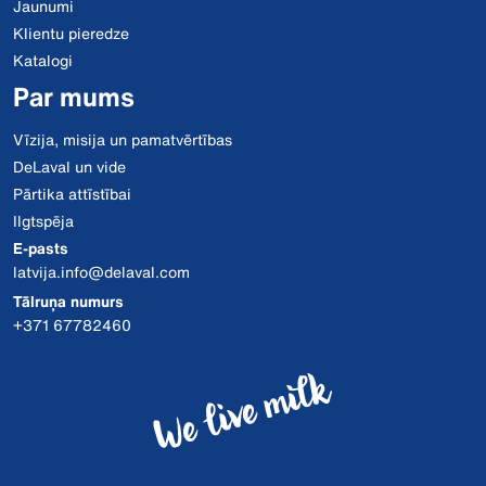
Jaunumi
Klientu pieredze
Katalogi
Par mums
Vīzija, misija un pamatvērtības
DeLaval un vide
Pārtika attīstībai
Ilgtspēja
E-pasts
latvija.info@delaval.com
Tālruņa numurs
+371 67782460