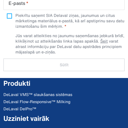
E-pasts
*
Piekrītu saņemt SIA Delaval ziņas, jaunumus un citus
mārketinga materiālus e-pastā, kā arī apstiprinu savu datu
izmantošanu šim mērķim.
Jūs varat atteikties no jaunumu saņemšanas jebkurā brīdī,
klikšķinot uz atteikšanās linka lapas apakšā.
Šeit
varat
atrast informāciju par DeLaval datu apstrādes principiem
mājaslapā un e-ziņās.
Sūtīt
Produkti
DeLaval VMS™ slaukšanas sistēmas
DeLaval Flow-Responsive™ Milking
DeLaval DelPro™
Uzziniet vairāk