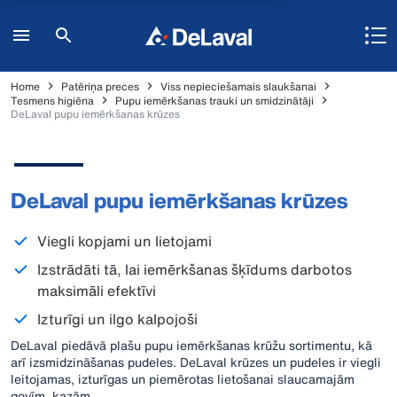
Home
Patēriņa preces
Viss nepieciešamais slaukšanai
Tesmens higiēna
Pupu iemērkšanas trauki un smidzinātāji
DeLaval pupu iemērkšanas krūzes
DeLaval pupu iemērkšanas krūzes
Viegli kopjami un lietojami
Izstrādāti tā, lai iemērkšanas šķīdums darbotos
maksimāli efektīvi
Izturīgi un ilgo kalpojoši
DeLaval piedāvā plašu pupu iemērkšanas krūžu sortimentu, kā
arī izsmidzināšanas pudeles. DeLaval krūzes un pudeles ir viegli
leitojamas, izturīgas un piemērotas lietošanai slaucamajām
govīm, kazām.