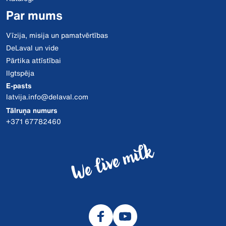
Par mums
Vīzija, misija un pamatvērtības
DeLaval un vide
Pārtika attīstībai
Ilgtspēja
E-pasts
latvija.info@delaval.com
Tālruņa numurs
+371 67782460