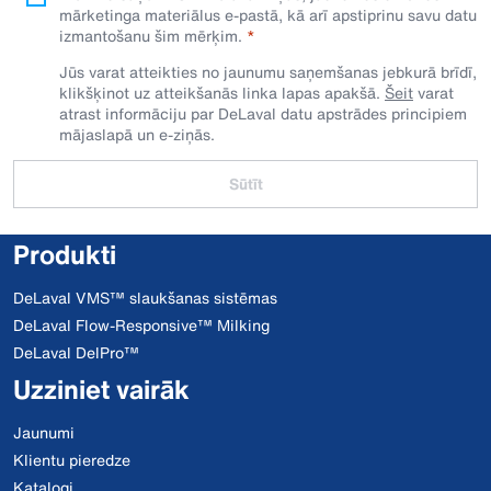
mārketinga materiālus e-pastā, kā arī apstiprinu savu datu
izmantošanu šim mērķim.
Jūs varat atteikties no jaunumu saņemšanas jebkurā brīdī,
klikšķinot uz atteikšanās linka lapas apakšā.
Šeit
varat
atrast informāciju par DeLaval datu apstrādes principiem
mājaslapā un e-ziņās.
Sūtīt
Produkti
DeLaval VMS™ slaukšanas sistēmas
DeLaval Flow-Responsive™ Milking
DeLaval DelPro™
Uzziniet vairāk
Jaunumi
Klientu pieredze
Katalogi