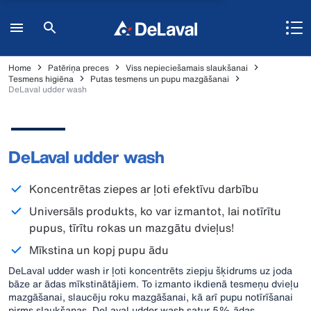
Home
Patēriņa preces
Viss nepieciešamais slaukšanai
Tesmens higiēna
Putas tesmens un pupu mazgāšanai
DeLaval udder wash
DeLaval udder wash
Koncentrētas ziepes ar ļoti efektīvu darbību
Universāls produkts, ko var izmantot, lai notīrītu
pupus, tīrītu rokas un mazgātu dvieļus!
Mīkstina un kopj pupu ādu
DeLaval udder wash ir ļoti koncentrēts ziepju šķidrums uz joda
bāze ar ādas mīkstinātājiem. To izmanto ikdienā tesmeņu dvieļu
mazgāšanai, slaucēju roku mazgāšanai, kā arī pupu notīrīšanai
pirms slaukšanas. DeLaval udder wash satur 5% ādas