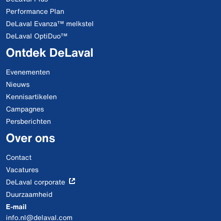
Performance Plan
DeLaval Evanza™ melkstel
DeLaval OptiDuo™
Ontdek DeLaval
Evenementen
Nieuws
Kennisartikelen
Campagnes
Persberichten
Over ons
Contact
Vacatures
DeLaval corporate
Duurzaamheid
E-mail
info.nl@delaval.com