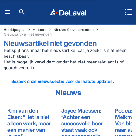
Hoofdpagina
Actueel
Nieuws & evenementen
Nieuwsartikel niet gevonden
Nieuwsartikel niet gevonden
Het spijt ons, maar het nieuwsartikel dat je zoekt is niet meer
beschikbaar.
Het is mogelijk verwijderd omdat het niet meer relevant is of
gearchiveerd is.
Bezoek onze nieuwssectie voor de laatste updates.
Nieuws
Kim van den
Joyce Maessen:
Podcast
Elsen: “Het is niet
“Achter een
Melkmee
alleen werk, maar
succesvolle boer
Van blo
een manier van
staat vaak ook
naar au