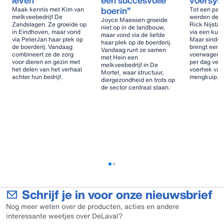
leven”
een succesvolle
voersys
boerin”
Maak kennis met Kim van
Tot een paar
melkveebedrijf De
werden de k
Joyce Maessen groeide
Zandslagen. Ze groeide op
Rick Nijsta
niet op in de landbouw,
in Eindhoven, maar vond
via een kuil
maar vond via de liefde
via PeterJan haar plek op
Maar sinds v
haar plek op de boerderij.
de boerderij. Vandaag
brengt een z
Vandaag runt ze samen
combineert ze de zorg
voerwagen d
met Hein een
voor dieren en gezin met
per dag vers
melkveebedrijf in De
het delen van het verhaal
voerhek van
Mortel, waar structuur,
achter hun bedrijf.
mengkuip.
diergezondheid en trots op
de sector centraal staan.
Schrijf je in voor onze nieuwsbrief
Nog meer weten over de producten, acties en andere
interessante weetjes over DeLaval?