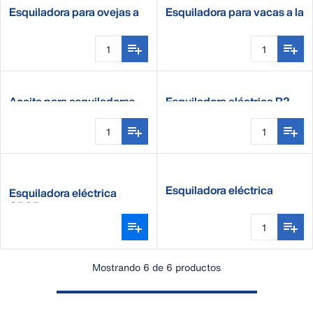
Esquiladora para ovejas a
Esquiladora para vacas a la
la red 2 velocidades S250
red 2 velocidades C250
Aceite para esquiladoras
Esquiladora eléctrica R2
Esquiladora eléctrica
Esquiladora eléctrica
HCP65
CB35
Mostrando 6 de 6 productos