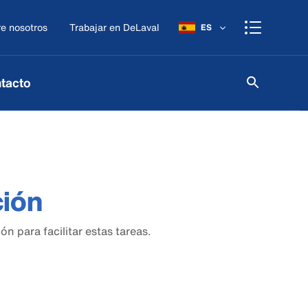
e nosotros
Trabajar en DeLaval
ES
tacto
ción
n para facilitar estas tareas.