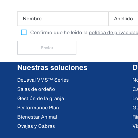
Nombre
Apellido
Confirmo que he leído la
política de privacida
Enviar
Nuestras soluciones
D
DeLaval VMS™ Series
No
Salas de ordeño
Ca
Gestión de la granja
Lo
Performance Plan
Ga
Bienestar Animal
Ri
Ovejas y Cabras
Vi