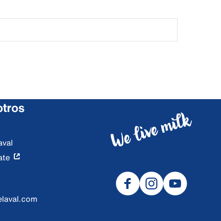
otros
aval
ate
laval.com