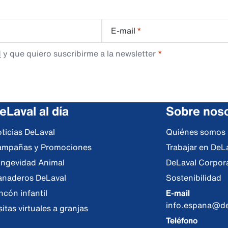
E-mail
*
d
y que quiero suscribirme a la newsletter
eLaval al día
Sobre nos
ticias DeLaval
Quiénes somos
mpañas y Promociones
Trabajar en DeL
ngevidad Animal
DeLaval Corpor
naderos DeLaval
Sostenibilidad
ncón infantil
E-mail
info.espana@de
sitas virtuales a granjas
Teléfono