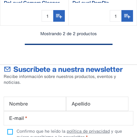
DeLaval Camera Cleaner
DeLaval PeraDis
Mostrando 2 de 2 productos
Suscríbete a nuestra newsletter
Recibe información sobre nuestros productos, eventos y
noticias.
Nombre
Apellido
E-mail
*
Confirmo que he leído la
política de privacidad
y que
quiero suscribirme a la newsletter