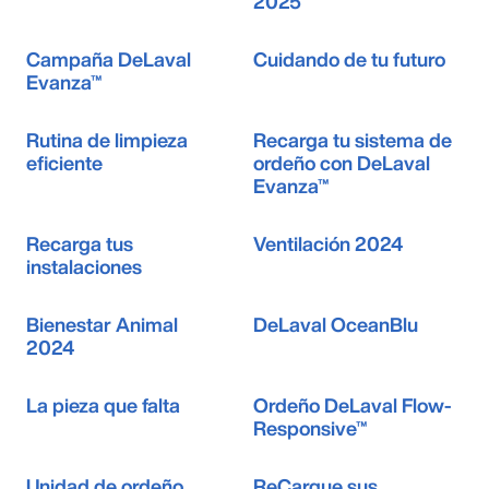
2025
Campaña DeLaval
Cuidando de tu futuro
Evanza™
Rutina de limpieza
Recarga tu sistema de
eficiente
ordeño con DeLaval
Evanza™
Recarga tus
Ventilación 2024
instalaciones
Bienestar Animal
DeLaval OceanBlu
2024
La pieza que falta
Ordeño DeLaval Flow-
Responsive™
Unidad de ordeño
ReCargue sus