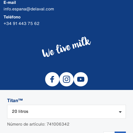
E-mail
info.espana@delaval.com
Teléfono
+34 91 443 75 62
Titan™
20 litros
© 2026 DeLaval
Cookies
Número de artículo: 741006342
Aviso Legal