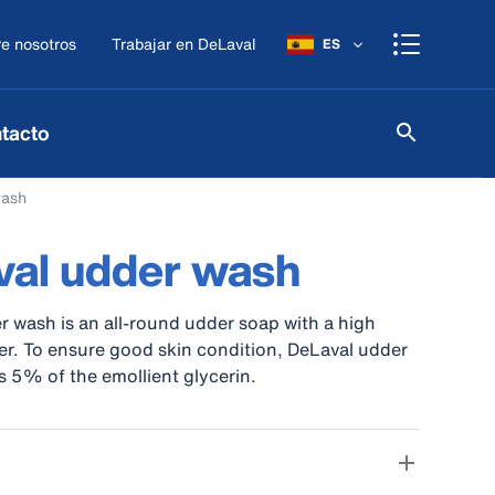
e nosotros
Trabajar en DeLaval
ES
tacto
wash
val udder wash
 wash is an all-round udder soap with a high
r. To ensure good skin condition, DeLaval udder
 5% of the emollient glycerin.