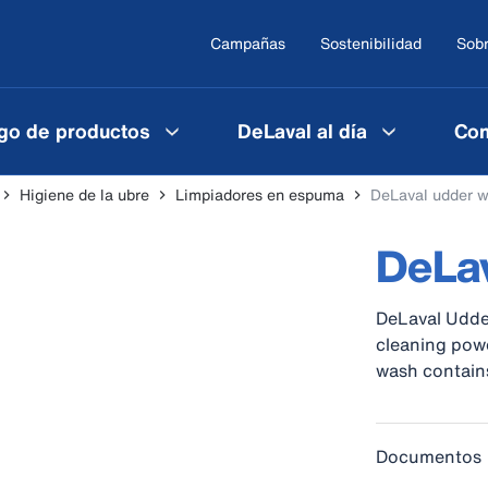
Campañas
Sostenibilidad
Sobr
go de productos
DeLaval al día
Con
Higiene de la ubre
Limpiadores en espuma
DeLaval udder 
DeLa
DeLaval Udder
cleaning powe
wash contains
Documentos