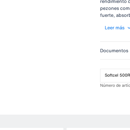
rendimiento d
pezones como
fuerte, absor
relieve en am
Leer más
permite un me
Documentos
Softcel 500R,
Número de artí