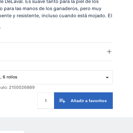
e DeLaval. Es suave tanto para la piel de los
 para las manos de los ganaderos, pero muy
bente y resistente, incluso cuando está mojado. El
bas caras de las hojas de papel precortadas
jor agarre y eliminación de la suciedad.
 6 rollos
culo: 2150026889
Añadir a favoritos