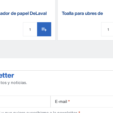
ador de papel DeLaval
Toalla para ubres de
algodón/poliéster
etter
tos y noticias.
E-mail
*
d
y que quiero suscribirme a la newsletter