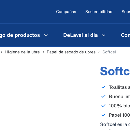
Campañas
Sostenibilidad
Sobr
go de productos
DeLaval al día
Con
Higiene de la ubre
Papel de secado de ubres
Softcel
Softc
Toallitas
Buena lim
100% biod
Papel 100
Softcel es la