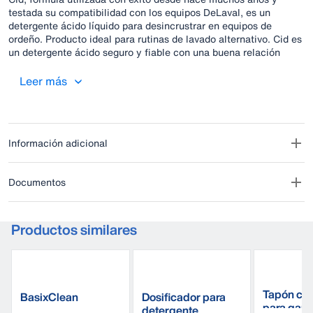
testada su compatibilidad con los equipos DeLaval, es un
detergente ácido líquido para desincrustrar en equipos de
ordeño. Producto ideal para rutinas de lavado alternativo. Cid es
un detergente ácido seguro y fiable con una buena relación
calidad-precio. Una rutina de lavado eficaz contribuye a
conseguir leche de la más alta calidad y reduce el riesgo de
Leer más
crecimiento de bacterias en la instalación de ordeño.
Información adicional
Documentos
Productos similares
Tapón con
BasixClean
Dosificador para
para garr
detergente