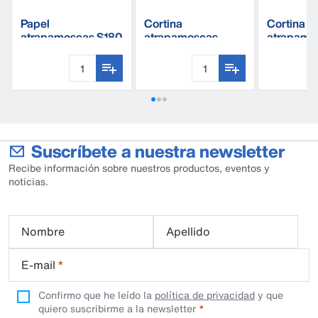
Papel
Cortina
Cortina
atrapamoscas S180
atrapamoscas
atrapamo
C210
600X10 c
Suscríbete a nuestra newsletter
Recibe información sobre nuestros productos, eventos y
noticias.
Nombre
Apellido
E-mail
*
Confirmo que he leído la
política de privacidad
y que
quiero suscribirme a la newsletter