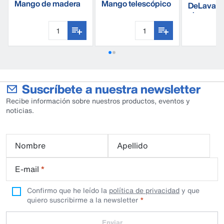
Mango de madera
Mango telescópico
DeLaval p
tratada
de fibra de vidrio
cleaner
Suscríbete a nuestra newsletter
Recibe información sobre nuestros productos, eventos y
noticias.
Nombre
Apellido
E-mail
*
Confirmo que he leído la
política de privacidad
y que
quiero suscribirme a la newsletter
Enviar