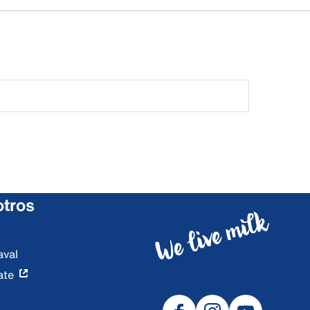
otros
aval
ate