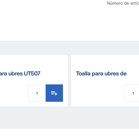
Número de artí
para ubres UT507
Toalla para ubres de
algodón/poliéster