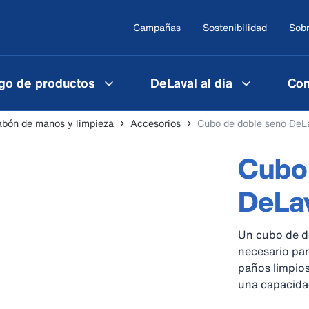
Campañas
Sostenibilidad
Sobr
go de productos
DeLaval al día
Con
abón de manos y limpieza
Accesorios
Cubo de doble seno DeL
Cubo 
DeLa
Un cubo de do
necesario par
paños limpios
una capacidad