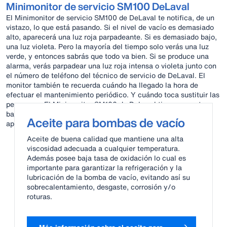
Minimonitor de servicio SM100 DeLaval
El Minimonitor de servicio SM100 de DeLaval te notifica, de un
vistazo, lo que está pasando. Si el nivel de vacío es demasiado
alto, aparecerá una luz roja parpadeante. Si es demasiado bajo,
una luz violeta. Pero la mayoría del tiempo solo verás una luz
verde, y entonces sabrás que todo va bien. Si se produce una
alarma, verás parpadear una luz roja intensa o violeta junto con
el número de teléfono del técnico de servicio de DeLaval. El
monitor también te recuerda cuándo ha llegado la hora de
efectuar el mantenimiento periódico. Y cuándo toca sustituir las
pezoneras. El Minimonitor SM100 de DeLaval tiene un coste
bajo que compensará de sobra gracias a la tranquilidad que
Aceite para bombas de vacío
aporta.
Aceite de buena calidad que mantiene una alta
viscosidad adecuada a cualquier temperatura.
Además posee baja tasa de oxidación lo cual es
importante para garantizar la refrigeración y la
lubricación de la bomba de vacío, evitando así su
sobrecalentamiento, desgaste, corrosión y/o
roturas.