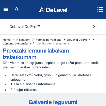
DeLaval DelPro™
Home
Risinājumi
Fermas pārvaldības
DeLaval DelPro™
Lēmumu pieņemšana
Lielāks piena izslaukums
Precīzāki lēmumi labākam
izslaukumam
Mēs vēlamies sniegt jums iespēju, ļaujot ražot pienu atbilstoši
jūsu saimniecības potenciālam.
Detalizēta dzīvnieku, grupu un ganāmpulku darbības
sniegums
Tieša slaukšanas informācija
Plānojat nākotnei
Galvenie ieguvumi