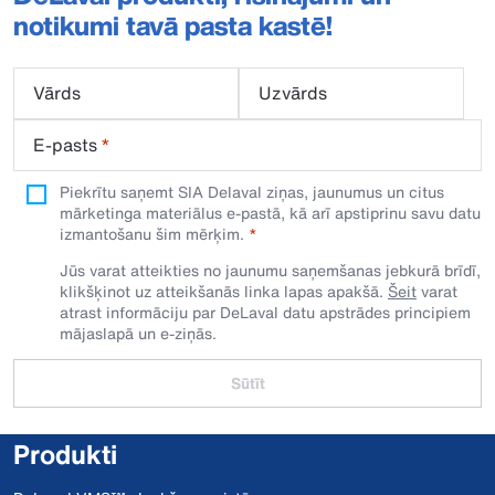
notikumi tavā pasta kastē!
Vārds
Uzvārds
E-pasts
*
Piekrītu saņemt SIA Delaval ziņas, jaunumus un citus
mārketinga materiālus e-pastā, kā arī apstiprinu savu datu
izmantošanu šim mērķim.
Jūs varat atteikties no jaunumu saņemšanas jebkurā brīdī,
klikšķinot uz atteikšanās linka lapas apakšā.
Šeit
varat
atrast informāciju par DeLaval datu apstrādes principiem
mājaslapā un e-ziņās.
Sūtīt
Produkti