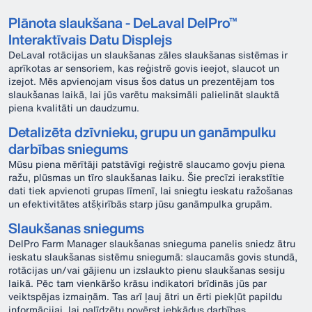
Plānota slaukšana - DeLaval DelPro™
Interaktīvais Datu Displejs
DeLaval rotācijas un slaukšanas zāles slaukšanas sistēmas ir
aprīkotas ar sensoriem, kas reģistrē govis ieejot, slaucot un
izejot. Mēs apvienojam visus šos datus un prezentējam tos
slaukšanas laikā, lai jūs varētu maksimāli palielināt slauktā
piena kvalitāti un daudzumu.
Detalizēta dzīvnieku, grupu un ganāmpulku
darbības sniegums
Mūsu piena mērītāji patstāvīgi reģistrē slaucamo govju piena
ražu, plūsmas un tīro slaukšanas laiku. Šie precīzi ierakstītie
dati tiek apvienoti grupas līmenī, lai sniegtu ieskatu ražošanas
un efektivitātes atšķirībās starp jūsu ganāmpulka grupām.
Slaukšanas sniegums
DelPro Farm Manager slaukšanas snieguma panelis sniedz ātru
ieskatu slaukšanas sistēmu sniegumā: slaucamās govis stundā,
rotācijas un/vai gājienu un izslaukto pienu slaukšanas sesiju
laikā. Pēc tam vienkāršo krāsu indikatori brīdinās jūs par
veiktspējas izmaiņām. Tas arī ļauj ātri un ērti piekļūt papildu
informācijai, lai palīdzētu novērst jebkādus darbības