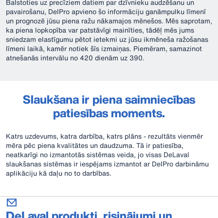
Balstoties uz precīziem datiem par dzīvnieku audzēšanu un
pavairošanu, DelPro apvieno šo informāciju ganāmpulku līmenī
un prognozē jūsu piena ražu nākamajos mēnešos. Mēs saprotam,
ka piena lopkopība var patstāvīgi mainīties, tādēļ mēs jums
sniedzam elastīgumu pētot ietekmi uz jūsu ikmēneša ražošanas
līmeni laikā, kamēr notiek šīs izmaiņas. Piemēram, samazinot
atnešanās intervālu no 420 dienām uz 390.
Slaukšana ir piena saimniecības
patiesības moments.
Katrs uzdevums, katra darbība, katrs plāns - rezultāts vienmēr
mēra pēc piena kvalitātes un daudzuma. Tā ir patiesība,
neatkarīgi no izmantotās sistēmas veida, jo visas DeLaval
slaukšanas sistēmas ir iespējams izmantot ar DelPro darbināmu
aplikāciju kā daļu no to darbības.
DeLaval produkti, risinājumi un