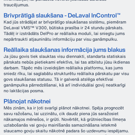
traucējumus.
Brīvprātīgā slaukšana - DeLaval InControl™
Kad jūs strādājat ar brīvprātīgo slaukšanas sistēmu, piemēram
DeLaval VMS™ V300, būtiska prasība ir 24 stundu pārskats.
Tādēļ ir izstrādāts DelPro ar reāllaika moduli, lai sniegtu jums
nepārtraukti atjauninātu informāciju par visu ganāmpulku.
Reāllaika slaukšanas informācija jums blakus
Ja jūsu govis tiek slauktas visu diennakti, standarta statiskais
pārskats nebūs pietiekami efektīvs, lai tas atbilstu jūsu ikdienas
darbam. Tāpēc mēs izveidojām reāllaika platformu, kas jums
sniedz rīku, lai saglabātu strukturētu reāllaika pārskatu par visu
govs slaukšanas statusu. Tā ir galvenā atslēga efektīvai
ganāmpulka pārredzēšanai, kā arī individuālai govij neatkarīgi
no laktācijas posma.
Plānojat nākotnei
Mēs zinām, ka ir ļoti svarīgi plānot nākotnei. Spēja prognozēt
savu ražošanu, lai uzzinātu, cik daudz piena jūs saražosiet
nākamajos mēnešos, ir grūti. Novērtēt, kā grūtniecības līmeņa
uzlabošanās vai govju mainīšanās samazināšana ietekmē
slaucamo govju skaitu nākotnē padara šo uzdevumu iespējamu.