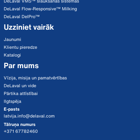
DeLaval VMS™ slaukšanas sistēmas
DeLaval Flow-Responsive™ Milking
DeLaval DelPro™
Uzziniet vairāk
Jaunumi
Klientu pieredze
Katalogi
Par mums
Vīzija, misija un pamatvērtības
DeLaval un vide
Pārtika attīstībai
Ilgtspēja
E-pasts
latvija.info@delaval.com
Tālruņa numurs
+371 67782460