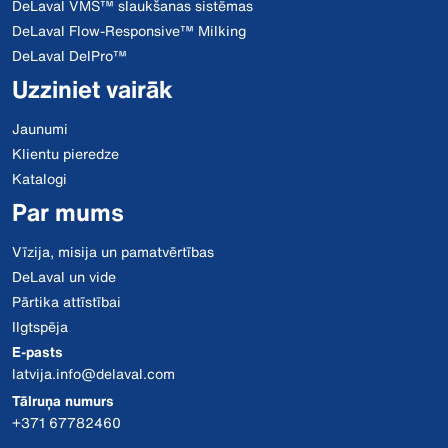
DeLaval VMS™ slaukšanas sistēmas
DeLaval Flow-Responsive™ Milking
DeLaval DelPro™
Uzziniet vairāk
Jaunumi
Klientu pieredze
Katalogi
Par mums
Vīzija, misija un pamatvērtības
DeLaval un vide
Pārtika attīstībai
Ilgtspēja
E-pasts
latvija.info@delaval.com
Tālruņa numurs
+371 67782460