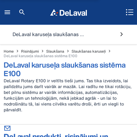
DeLaval karuseļa slaukšanas sistēma E100
Home
Risinājumi
Slaukšana
Slaukšanas karuseļi
DeLaval karuseļa slaukšanas sistēma E100
DeLaval karuseļa slaukšanas sistēma
E100
DeLaval Rotary E100 ir veltīts tieši jums. Tas tika izveidots, lai
palīdzētu jums darīt vairāk ar mazāk. Lai radītu ne tikai rotāciju,
bet pilnu sistēmu ar vairāk informācijas, automatizācijas,
funkcijām un tehnoloģijām, nekā jebkad agrāk - un lai to
nodrošinātu tā, lai viens cilvēks varētu droši, ērti un viegli to
pārvaldīt.
DeLaval produkti, risinājumi un