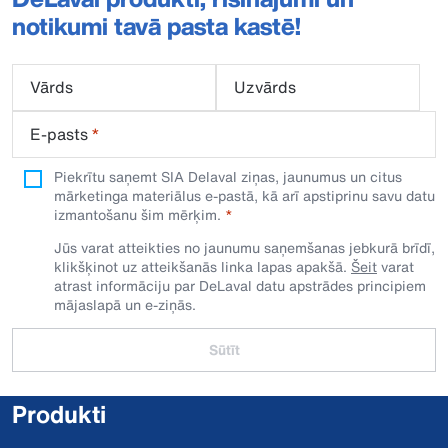
notikumi tavā pasta kastē!
Vārds
Uzvārds
E-pasts
*
Piekrītu saņemt SIA Delaval ziņas, jaunumus un citus
mārketinga materiālus e-pastā, kā arī apstiprinu savu datu
izmantošanu šim mērķim.
Jūs varat atteikties no jaunumu saņemšanas jebkurā brīdī,
klikšķinot uz atteikšanās linka lapas apakšā.
Šeit
varat
atrast informāciju par DeLaval datu apstrādes principiem
mājaslapā un e-ziņās.
Sūtīt
Produkti