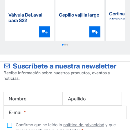
Cortina
Válvula DeLaval
Cepillo vajilla largo
atrapamo
para S22
C210
Suscríbete a nuestra newsletter
Recibe información sobre nuestros productos, eventos y
noticias.
Nombre
Apellido
E-mail
*
Confirmo que he leído la
política de privacidad
y que