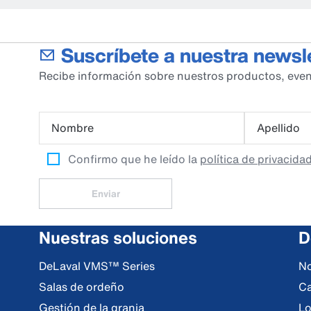
Suscríbete a nuestra newsl
Recibe información sobre nuestros productos, even
Nombre
Apellido
Confirmo que he leído la
política de privacida
Enviar
Nuestras soluciones
D
DeLaval VMS™ Series
No
Salas de ordeño
Ca
Gestión de la granja
Lo