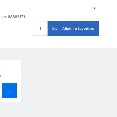
culo: 98888171
Añadir a favoritos
e