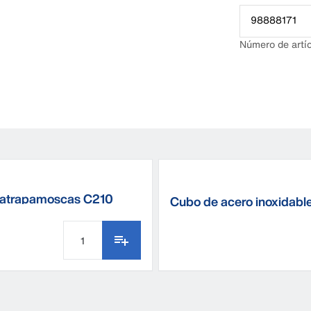
98888171
Número de artí
 atrapamoscas C210
Cubo de acero inoxidabl
DeLaval