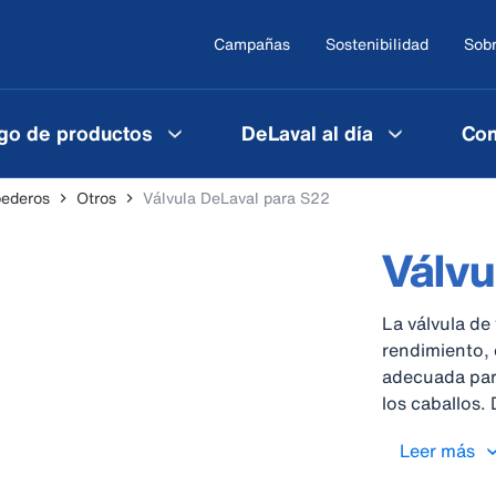
Campañas
Sostenibilidad
Sobr
go de productos
DeLaval al día
Con
ederos
Otros
Válvula DeLaval para S22
Válvu
La válvula de
rendimiento, 
adecuada para
los caballos.
caudales de 
Leer más