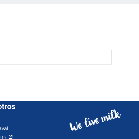
otros
aval
ate