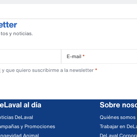
etter
tos y noticias.
E-mail
*
d
y que quiero suscribirme a la newsletter
eLaval al día
Sobre nos
ticias DeLaval
Quiénes somos
mpañas y Promociones
Trabajar en DeL
ngevidad Animal
DeLaval Corpor