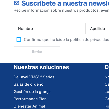
Suscríbete a nuestra newsl
Recibe información sobre nuestros productos, even
Nombre
Apellido
Confirmo que he leído la
política de privacida
Enviar
Nuestras soluciones
D
DeLaval VMS™ Series
No
Salas de ordeño
Ca
Gestión de la granja
Lo
Performance Plan
Ga
Bienestar Animal
Ri