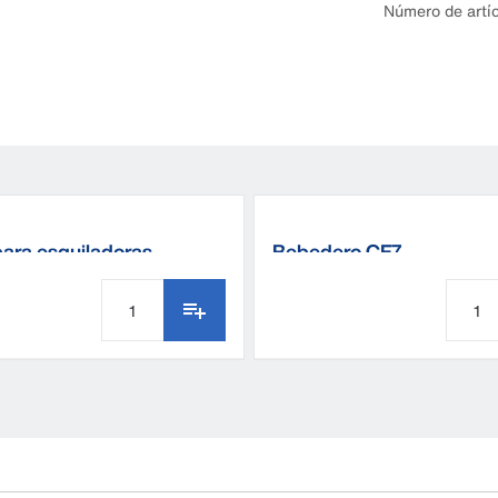
Número de artí
para esquiladoras
Bebedero CF7