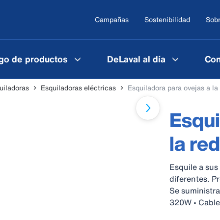
Campañas
Sostenibilidad
Sobr
go de productos
DeLaval al día
Con
uiladoras
Esquiladoras eléctricas
Esquiladora para ovejas a l
Esqui
la re
Esquile a sus
diferentes. P
Se suministra
320W • Cable 