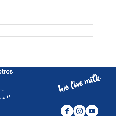
otros
aval
ate