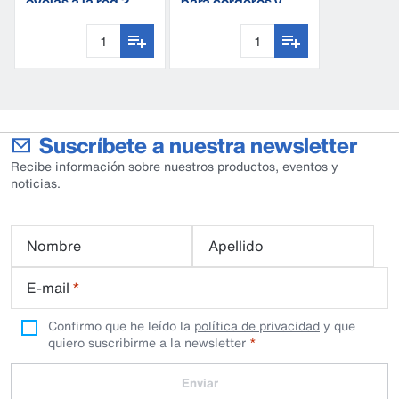
ovejas a la red 2
para corderos y
velocidades S250
cabritos
Suscríbete a nuestra newsletter
Recibe información sobre nuestros productos, eventos y
noticias.
Nombre
Apellido
E-mail
*
Confirmo que he leído la
política de privacidad
y que
quiero suscribirme a la newsletter
Enviar