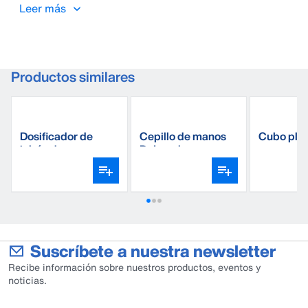
Leer más
Productos similares
Dosificador de
Cepillo de manos
Cubo plás
jabón de manos
DeLaval
Suscríbete a nuestra newsletter
Recibe información sobre nuestros productos, eventos y
noticias.