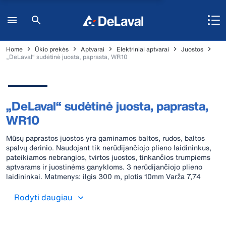
Home
Ūkio prekės
Aptvarai
Elektriniai aptvarai
Juostos
„DeLaval“ sudėtinė juosta, paprasta, WR10
„DeLaval“ sudėtinė juosta, paprasta,
WR10
Mūsų paprastos juostos yra gaminamos baltos, rudos, baltos
spalvų derinio. Naudojant tik nerūdijančiojo plieno laidininkus,
pateikiamos nebrangios, tvirtos juostos, tinkančios trumpiems
aptvarams ir juostinėms ganykloms. 3 nerūdijančiojo plieno
laidininkai. Matmenys: ilgis 300 m, plotis 10mm Varža 7,74
Ω/mᲲ
Rodyti daugiau