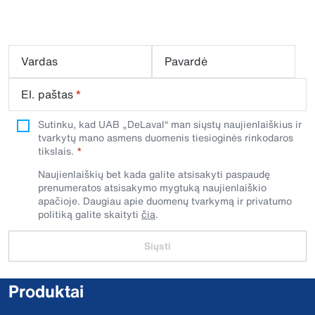
Vardas
Pavardė
El. paštas
*
Sutinku, kad UAB „DeLaval“ man siųstų naujienlaiškius ir
tvarkytų mano asmens duomenis tiesioginės rinkodaros
tikslais.
Naujienlaiškių bet kada galite atsisakyti paspaudę
prenumeratos atsisakymo mygtuką naujienlaiškio
apačioje. Daugiau apie duomenų tvarkymą ir privatumo
politiką galite skaityti
čia
.
Siųsti
Produktai