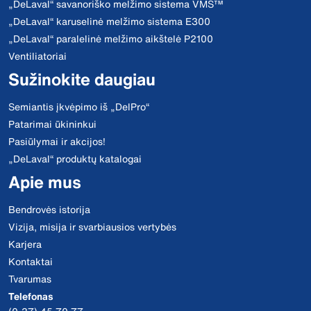
„DeLaval“ savanoriško melžimo sistema VMS™
„DeLaval“ karuselinė melžimo sistema E300
„DeLaval“ paralelinė melžimo aikštelė P2100
Ventiliatoriai
Sužinokite daugiau
Semiantis įkvėpimo iš „DelPro“
Patarimai ūkininkui
Pasiūlymai ir akcijos!
„DeLaval“ produktų katalogai
Apie mus
Bendrovės istorija
Vizija, misija ir svarbiausios vertybės
Karjera
Kontaktai
Tvarumas
Telefonas