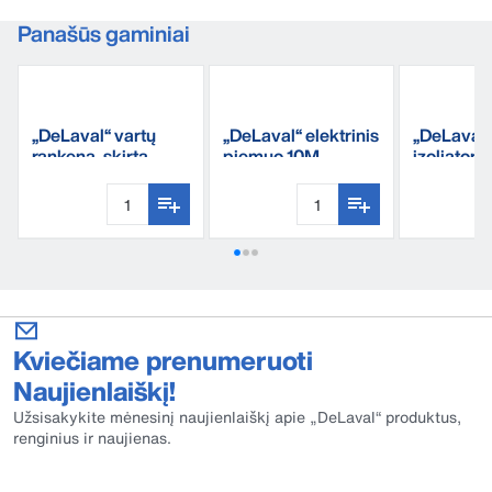
Panašūs gaminiai
„DeLaval“ vartų
„DeLaval“ elektrinis
„DeLaval“
rankena, skirta
piemuo 10M
izoliatori
juostai
Kviečiame prenumeruoti
Naujienlaiškį!
Užsisakykite mėnesinį naujienlaiškį apie „DeLaval“ produktus,
renginius ir naujienas.