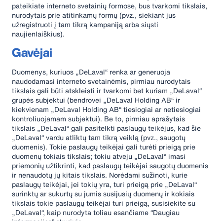
pateikiate interneto svetainių formose, bus tvarkomi tikslais,
nurodytais prie atitinkamų formų (pvz., siekiant jus
užregistruoti į tam tikrą kampaniją arba siųsti
naujienlaiškius).
Gavėjai
Duomenys, kuriuos „DeLaval“ renka ar generuoja
naudodamasi interneto svetainėmis, pirmiau nurodytais
tikslais gali būti atskleisti ir tvarkomi bet kuriam „DeLaval“
grupės subjektui (bendrovei „DeLaval Holding AB“ ir
kiekvienam „DeLaval Holding AB“ tiesiogiai ar netiesiogiai
kontroliuojamam subjektui). Be to, pirmiau aprašytais
tikslais „DeLaval“ gali pasitelkti paslaugų teikėjus, kad šie
„DeLaval“ vardu atliktų tam tikrą veiklą (pvz., saugotų
duomenis). Tokie paslaugų teikėjai gali turėti prieigą prie
duomenų tokiais tikslais; tokiu atveju „DeLaval“ imasi
priemonių užtikrinti, kad paslaugų teikėjai saugotų duomenis
ir nenaudotų jų kitais tikslais. Norėdami sužinoti, kurie
paslaugų teikėjai, jei tokių yra, turi prieigą prie „DeLaval“
surinktų ar sukurtų su jumis susijusių duomenų ir kokiais
tikslais tokie paslaugų teikėjai turi prieigą, susisiekite su
„DeLaval“, kaip nurodyta toliau esančiame “Daugiau