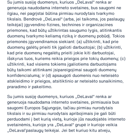
Su jumis susiję duomenys, kuriuos „DeLaval“ renka ar
generuoja naudodama interneto svetaines, bus saugomi ne
ilgiau, nei pagrįstai būtina pirmiau nurodytais tvarkymo
tikslais. Bendrovė „DeLaval“ (arba, jei taikoma, jos paslaugų
teikėjai) įgyvendino fizines, technines ir organizacines
priemones, kad būtų užtikrintas saugumo lygis, atitinkantis
duomenų tvarkymo keliamą riziką ir duomenų pobūdį. Tokios
priemonės įgyvendinamos siekiant: (a) užtikrinti, kad prie
duomenų galėtų prieiti tik įgalioti darbuotojai; (b) užtikrinti,
kad prie duomenų negalėtų prieiti jokie kiti darbuotojai,
išskyrus tuos, kuriems reikia prieigos prie tokių duomenų; (c)
užtikrinti, kad visiems tokiems įgaliotiems darbuotojams
būtų taikomi atitinkami įsipareigojimai saugoti duomenų
konfidencialumą; ir (d) apsaugoti duomenis nuo neteisėto
atskleidimo ir prieigos, atsitiktinio ar neteisėto sunaikinimo,
praradimo ir pakeitimo.
Su jumis susiję duomenys, kuriuos „DeLaval“ renka ar
generuoja naudodama interneto svetaines, pirmiausia bus
saugomi Europos Sąjungoje, tačiau pirmiau nurodytais
tikslais ir su pirmiau nurodytais apribojimais jie gali būti
perduodami į bet kurią vietą, kurioje jūs naudojatės interneto
svetainėmis, kurioje yra „DeLaval“ grupė ir kurioje veikia
„DeLaval’paslaugų teikėjai. Jei bet kuriuo kitu atveju,