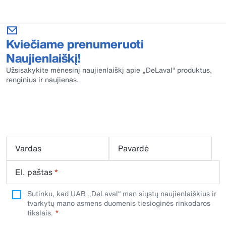
Kviečiame prenumeruoti
Naujienlaiškį!
Užsisakykite mėnesinį naujienlaiškį apie „DeLaval“ produktus,
renginius ir naujienas.
Vardas
Pavardė
El. paštas
*
Sutinku, kad UAB „DeLaval“ man siųstų naujienlaiškius ir
tvarkytų mano asmens duomenis tiesioginės rinkodaros
tikslais.