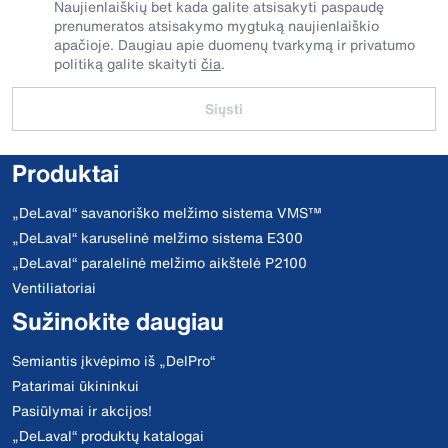
Naujienlaiškių bet kada galite atsisakyti paspaudę
prenumeratos atsisakymo mygtuką naujienlaiškio
apačioje. Daugiau apie duomenų tvarkymą ir privatumo
politiką galite skaityti
čia
.
Siųsti
Produktai
„DeLaval“ savanoriško melžimo sistema VMS™
„DeLaval“ karuselinė melžimo sistema E300
„DeLaval“ paralelinė melžimo aikštelė P2100
Ventiliatoriai
Sužinokite daugiau
Semiantis įkvėpimo iš „DelPro“
Patarimai ūkininkui
Pasiūlymai ir akcijos!
„DeLaval“ produktų katalogai