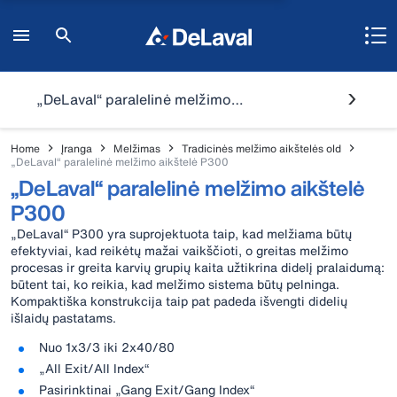
„DeLaval“ paralelinė melžimo aikštelė P300
Home
Įranga
Melžimas
Tradicinės melžimo aikštelės old
„DeLaval“ paralelinė melžimo aikštelė P300
„DeLaval“ paralelinė melžimo aikštelė
P300
„DeLaval“ P300 yra suprojektuota taip, kad melžiama būtų
efektyviai, kad reikėtų mažai vaikščioti, o greitas melžimo
procesas ir greita karvių grupių kaita užtikrina didelį pralaidumą:
būtent tai, ko reikia, kad melžimo sistema būtų pelninga.
Kompaktiška konstrukcija taip pat padeda išvengti didelių
išlaidų pastatams.
Nuo 1x3/3 iki 2x40/80
„All Exit/All Index“
Pasirinktinai „Gang Exit/Gang Index“