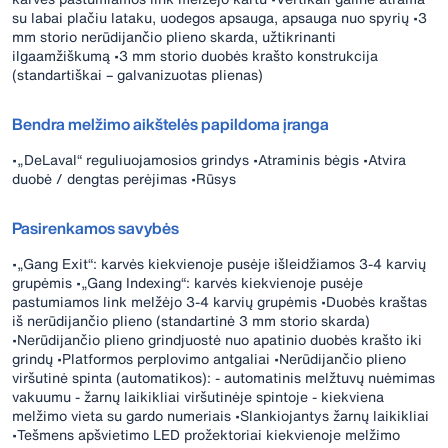
su labai plačiu lataku, uodegos apsauga, apsauga nuo spyrių •3
mm storio nerūdijančio plieno skarda, užtikrinanti
ilgaamžiškumą •3 mm storio duobės krašto konstrukcija
(standartiškai – galvanizuotas plienas)
Bendra melžimo aikštelės papildoma įranga
•„DeLaval“ reguliuojamosios grindys •Atraminis bėgis •Atvira
duobė / dengtas perėjimas •Rūsys
Pasirenkamos savybės
•„Gang Exit“: karvės kiekvienoje pusėje išleidžiamos 3-4 karvių
grupėmis •„Gang Indexing“: karvės kiekvienoje pusėje
pastumiamos link melžėjo 3-4 karvių grupėmis •Duobės kraštas
iš nerūdijančio plieno (standartinė 3 mm storio skarda)
•Nerūdijančio plieno grindjuostė nuo apatinio duobės krašto iki
grindų •Platformos perplovimo antgaliai •Nerūdijančio plieno
viršutinė spinta (automatikos): - automatinis melžtuvų nuėmimas
vakuumu - žarnų laikikliai viršutinėje spintoje - kiekviena
melžimo vieta su gardo numeriais •Slankiojantys žarnų laikikliai
•Tešmens apšvietimo LED prožektoriai kiekvienoje melžimo