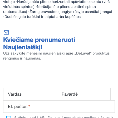
vietoje •Nerūdijančio plieno horizontali apšvietimo spinta (virš
viršutinės spintos) •Nerūdijančio plieno apatinė spinta
(automatikos) •Žarnų pravedimo jungtys rūsyje esančiai įrangai
•Duobės galo turėklai ir laiptai arba kopėčios
Kviečiame prenumeruoti
Naujienlaiškį!
Užsisakykite mėnesinį naujienlaiškį apie „DeLaval“ produktus,
renginius ir naujienas.
Vardas
Pavardė
El. paštas
*
Sutinku, kad UAB „DeLaval“ man siųstų naujienlaiškius ir