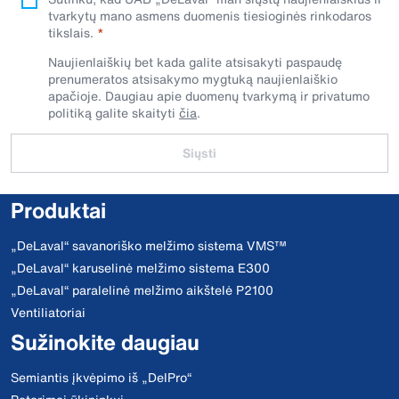
tvarkytų mano asmens duomenis tiesioginės rinkodaros
tikslais.
Naujienlaiškių bet kada galite atsisakyti paspaudę
prenumeratos atsisakymo mygtuką naujienlaiškio
apačioje. Daugiau apie duomenų tvarkymą ir privatumo
politiką galite skaityti
čia
.
Siųsti
Produktai
„DeLaval“ savanoriško melžimo sistema VMS™
„DeLaval“ karuselinė melžimo sistema E300
„DeLaval“ paralelinė melžimo aikštelė P2100
Ventiliatoriai
Sužinokite daugiau
Semiantis įkvėpimo iš „DelPro“