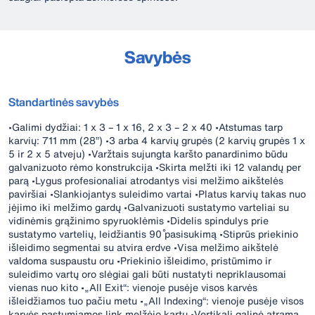
Savybės
Standartinės savybės
•Galimi dydžiai: 1 x 3 – 1 x 16, 2 x 3 – 2 x 40 •Atstumas tarp
karvių: 711 mm (28”) •3 arba 4 karvių grupės (2 karvių grupės 1 x
5 ir 2 x 5 atveju) •Varžtais sujungta karšto panardinimo būdu
galvanizuoto rėmo konstrukcija •Skirta melžti iki 12 valandų per
parą •Lygus profesionaliai atrodantys visi melžimo aikštelės
paviršiai •Slankiojantys suleidimo vartai •Platus karvių takas nuo
įėjimo iki melžimo gardų •Galvanizuoti sustatymo varteliai su
vidinėmis grąžinimo spyruoklėmis •Didelis spindulys prie
sustatymo vartelių, leidžiantis 90˚ pasisukimą •Stiprūs priekinio
išleidimo segmentai su atvira erdve •Visa melžimo aikštelė
valdoma suspaustu oru •Priekinio išleidimo, pristūmimo ir
suleidimo vartų oro slėgiai gali būti nustatyti nepriklausomai
vienas nuo kito •„All Exit“: vienoje pusėje visos karvės
išleidžiamos tuo pačiu metu •„All Indexing“: vienoje pusėje visos
karvės pastumiamos link melžėjo kartu •Vertikali galinė atrama