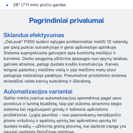
28” (711 mm) pločio gardas
Pagrindiniai privalumai
Sklandus efektyvumas
„DeLaval“ P300 sudaro sąlygas profesionaliai melžti 12 valandų
per parą puikiai sutvarkytoje ir gerai apšviestoje aplinkoje.
Sistema suprojektuota galvojant apie komfortą melžėjui ir
karvėms. Darbo saugumą užtikrina apsaugos nuo spyrių latakas,
galinės atramos, patogi duobės krašto konstrukcija. Karvės
lengvai patenka į melžimo vietą ir joje melžimo metu stovi
patogioje natūralioje padėtyje. Pneumatinė pristūmimo sistema
sklandžiai valdo karvių suleidimą ir išleidimą.
Automatizacijos variantai
Galite rinktis įvairius automatizacijos sprendimus pagal savo
poreikius ir turimą biudžetą; taip pat siūloma atraminio bėgio
sistema bei reguliuojami grindų ir tešmens apšvietimo
prožektoriai. Lygūs paviršiai – nuo pasirenkamų nerūdijančio
plieno viršutinių ir apatinių spintų bei apšvietimo spintų iki
duobės kraštų – užtikrina greitą plovimą, kai darbinė įranga yra
saugiai paslėpta žėrinčiose spintose.