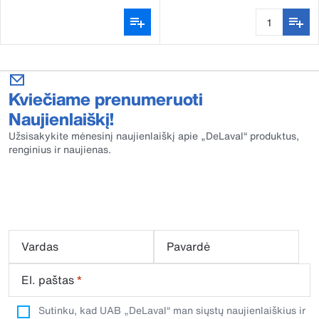
melžimo rankovės
Kviečiame prenumeruoti
Naujienlaiškį!
Užsisakykite mėnesinį naujienlaiškį apie „DeLaval“ produktus,
renginius ir naujienas.
Vardas
Pavardė
El. paštas
*
Sutinku, kad UAB „DeLaval“ man siųstų naujienlaiškius ir