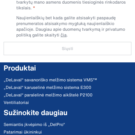
tvarkytų mano asmens duomenis tiesioginės rinkodaros
tikslais.
Naujienlaiškių bet kada galite atsisakyti paspaudę
prenumeratos atsisakymo mygtuką naujienlaiškio
apačioje. Daugiau apie duomenų tvarkymą ir privatumo
politiką galite skaityti
čia
.
Siųsti
Produktai
„DeLaval“ savanoriško melžimo sistema VMS™
„DeLaval“ karuselinė melžimo sistema E300
„DeLaval“ paralelinė melžimo aikštelė P2100
Ventiliatoriai
Sužinokite daugiau
Semiantis įkvėpimo iš „DelPro“
Patarimai ūkininkui