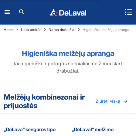
Home
Ūkio prekės
Darbo drabužiai
Higieniška melžėjų apranga
Higieniška melžėjų apranga
Tai higieniški ir patogūs specialiai melžimui skirti
drabužiai.
Melžėjų kombinezonai ir
Žiūrėti viską
prijuostės
„DeLava“ kengūros tipo
„DeLaval“ melžimo
krepšys
prijuostė