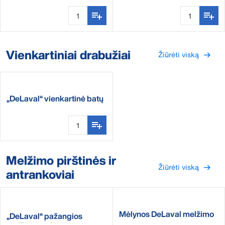
Vienkartiniai drabužiai
Žiūrėti viską
„DeLaval“ vienkartinė batų
apsauga
Melžimo pirštinės ir
Žiūrėti viską
antrankoviai
Mėlynos DeLaval melžimo
„DeLaval“ pažangios
rankovės