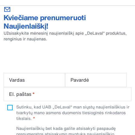
Kviečiame prenumeruoti
Naujienlaiškį!
Užsisakykite mėnesinį naujienlaiškį apie „DeLaval“ produktus,
renginius ir naujienas.
Vardas
Pavardė
El. paštas
*
Sutinku, kad UAB „DeLaval“ man siųstų naujienlaiškius ir
tvarkytų mano asmens duomenis tiesioginės rinkodaros
tikslais.
Naujienlaiškių bet kada galite atsisakyti paspaudę
prenumeratos atsisakymo mygtuką naujienlaiškio