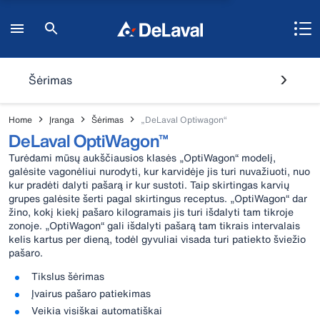
Šėrimas
Home
Įranga
Šėrimas
„DeLaval Optiwagon“
DeLaval OptiWagon™
Turėdami mūsų aukščiausios klasės „OptiWagon“ modelį,
galėsite vagonėliui nurodyti, kur karvidėje jis turi nuvažiuoti, nuo
kur pradėti dalyti pašarą ir kur sustoti. Taip skirtingas karvių
grupes galėsite šerti pagal skirtingus receptus. „OptiWagon“ dar
žino, kokį kiekį pašaro kilogramais jis turi išdalyti tam tikroje
zonoje. „OptiWagon“ gali išdalyti pašarą tam tikrais intervalais
kelis kartus per dieną, todėl gyvuliai visada turi patiekto šviežio
pašaro.
Tikslus šėrimas
Įvairus pašaro patiekimas
Veikia visiškai automatiškai