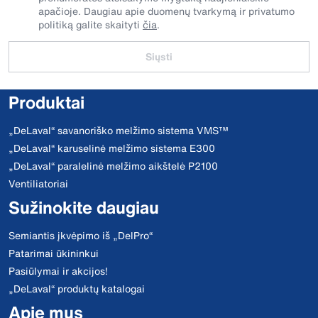
apačioje. Daugiau apie duomenų tvarkymą ir privatumo
politiką galite skaityti
čia
.
Siųsti
Produktai
„DeLaval“ savanoriško melžimo sistema VMS™
„DeLaval“ karuselinė melžimo sistema E300
„DeLaval“ paralelinė melžimo aikštelė P2100
Ventiliatoriai
Sužinokite daugiau
Semiantis įkvėpimo iš „DelPro“
Patarimai ūkininkui
Pasiūlymai ir akcijos!
„DeLaval“ produktų katalogai
Apie mus