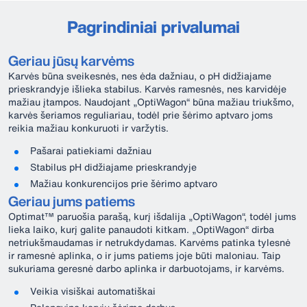
Pagrindiniai privalumai
Geriau jūsų karvėms
Karvės būna sveikesnės, nes ėda dažniau, o pH didžiajame
prieskrandyje išlieka stabilus. Karvės ramesnės, nes karvidėje
mažiau įtampos. Naudojant „OptiWagon“ būna mažiau triukšmo,
karvės šeriamos reguliariau, todėl prie šėrimo aptvaro joms
reikia mažiau konkuruoti ir varžytis.
Pašarai patiekiami dažniau
Stabilus pH didžiajame prieskrandyje
Mažiau konkurencijos prie šėrimo aptvaro
Geriau jums patiems
Optimat™ paruošia parašą, kurį išdalija „OptiWagon“, todėl jums
lieka laiko, kurį galite panaudoti kitkam. „OptiWagon“ dirba
netriukšmaudamas ir netrukdydamas. Karvėms patinka tylesnė
ir ramesnė aplinka, o ir jums patiems joje būti maloniau. Taip
sukuriama geresnė darbo aplinka ir darbuotojams, ir karvėms.
Veikia visiškai automatiškai