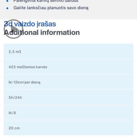
Palengvina karvių šėrimo darbus
Galite lanksčiau planuotis savo dieną
3d vaizdo įrašas
Additional information
2,5 m3
425 melžiamos karvės
Iki 12km/per dieną
5h/24h
iki 8
20 cm