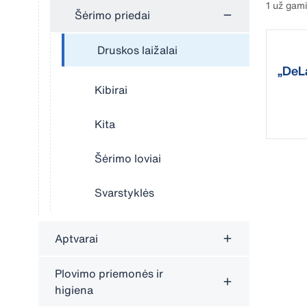
1 už gam
Šėrimo priedai
Druskos laižalai
„DeLa
laikik
Kibirai
Kita
Šėrimo loviai
Svarstyklės
Aptvarai
Plovimo priemonės ir
higiena