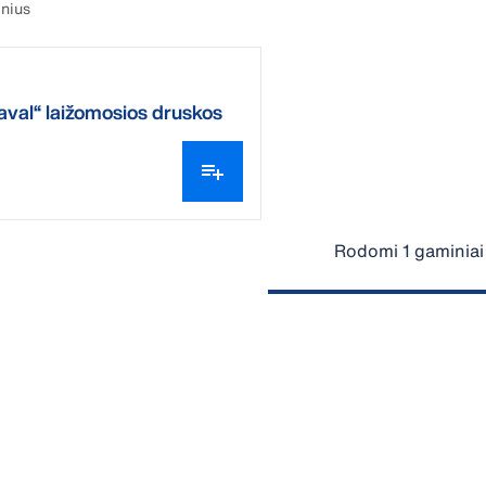
inius
val“ laižomosios druskos
lis
Rodomi 1 gaminiai 