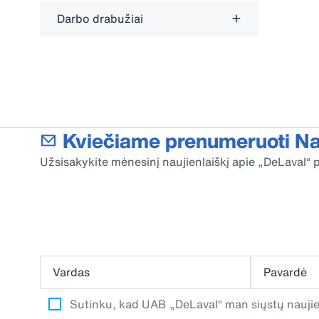
Darbo drabužiai
Kviečiame prenumeruoti Nau
Užsisakykite mėnesinį naujienlaiškį apie „DeLaval“ p
Vardas
Pavardė
Sutinku, kad UAB „DeLaval“ man siųstų naujien