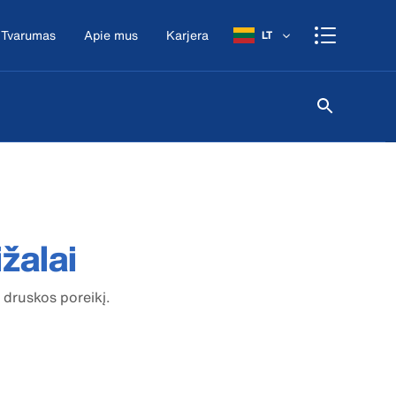
Tvarumas
Apie mus
Karjera
LT
žalai
 druskos poreikį.