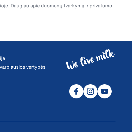
čioje. Daugiau apie duomenų tvarkymą ir privatumo
ija
 svarbiausios vertybės