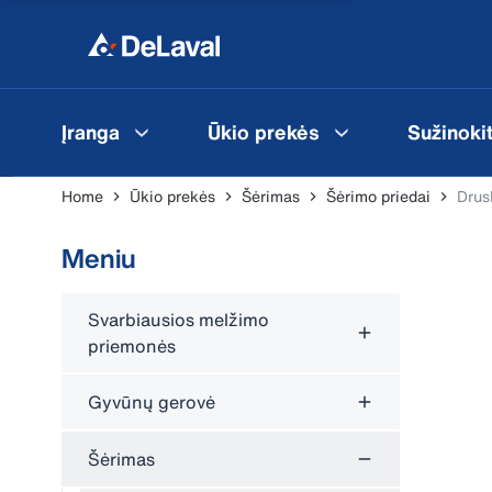
Įranga
Ūkio prekės
Sužinoki
Home
Ūkio prekės
Šėrimas
Šėrimo priedai
Drus
Meniu
Svarbiausios melžimo
priemonės
Gyvūnų gerovė
Šėrimas