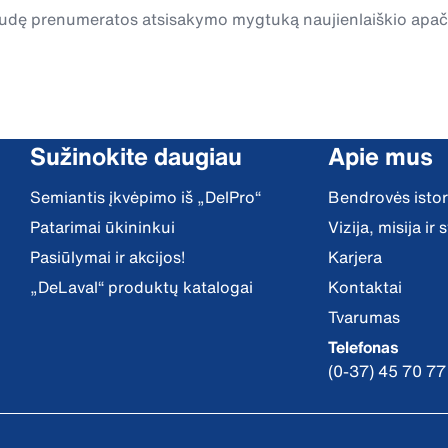
spaudę prenumeratos atsisakymo mygtuką naujienlaiškio apa
Sužinokite daugiau
Apie mus
Semiantis įkvėpimo iš „DelPro“
Bendrovės istor
Patarimai ūkininkui
Vizija, misija ir
Pasiūlymai ir akcijos!
Karjera
„DeLaval“ produktų katalogai
Kontaktai
Tvarumas
Telefonas
(0-37) 45 70 77