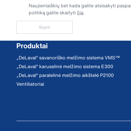
Naujienlaiškių bet kada galite atsisakyti pa
politiką galite skaityti
čia
.
Siųsti
Produktai
„DeLaval“ savanoriško melžimo sistema VMS™
„DeLaval“ karuselinė melžimo sistema E300
„DeLaval“ paralelinė melžimo aikštelė P2100
Ventiliatoriai