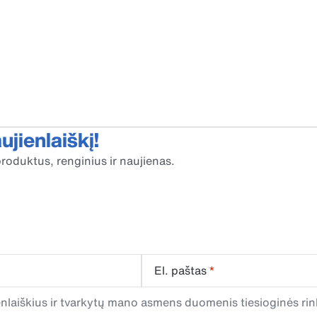
jienlaiškį!
roduktus, renginius ir naujienas.
El. paštas
*
laiškius ir tvarkytų mano asmens duomenis tiesioginės rink