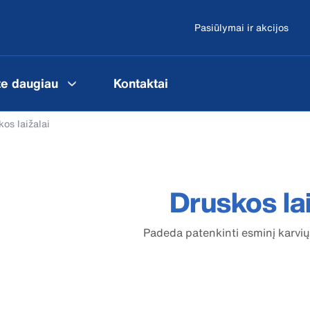
Pasiūlymai ir akcijos
te daugiau
Kontaktai
kos laižalai
Druskos lai
Padeda patenkinti esminį karvių