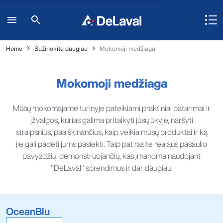
Home
Sužinokite daugiau
Mokomoji medžiaga
Mokomoji medžiaga
Mūsų mokomajame turinyje pateikiami praktiniai patarimai ir
įžvalgos, kurias galima pritaikyti jūsų ūkyje, naršyti
straipsnius, paaiškinančius, kaip veikia mūsų produktai ir ką
jie gali padėti jums pasiekti. Taip pat rasite realaus pasaulio
pavyzdžių, demonstruojančių, kas įmanoma naudojant
"DeLaval" sprendimus ir dar daugiau.
OceanBlu