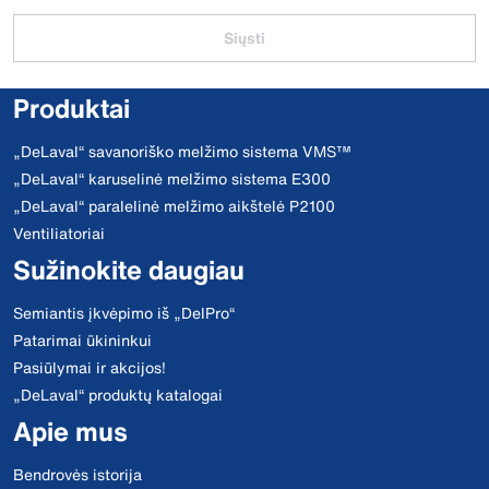
Siųsti
Produktai
„DeLaval“ savanoriško melžimo sistema VMS™
„DeLaval“ karuselinė melžimo sistema E300
„DeLaval“ paralelinė melžimo aikštelė P2100
Ventiliatoriai
Sužinokite daugiau
Semiantis įkvėpimo iš „DelPro“
Patarimai ūkininkui
Pasiūlymai ir akcijos!
„DeLaval“ produktų katalogai
Apie mus
Bendrovės istorija