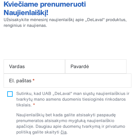
Kviečiame prenumeruoti
Naujienlaiškį!
Užsisakykite mėnesinį naujienlaiškį apie „DeLaval“ produktus,
renginius ir naujienas.
Vardas
Pavardė
El. paštas
*
Sutinku, kad UAB „DeLaval“ man siųstų naujienlaiškius ir
tvarkytų mano asmens duomenis tiesioginės rinkodaros
tikslais.
Naujienlaiškių bet kada galite atsisakyti paspaudę
prenumeratos atsisakymo mygtuką naujienlaiškio
apačioje. Daugiau apie duomenų tvarkymą ir privatumo
politiką galite skaityti
čia
.