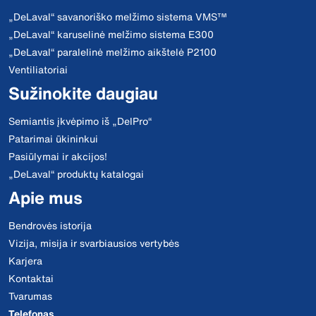
„DeLaval“ savanoriško melžimo sistema VMS™
„DeLaval“ karuselinė melžimo sistema E300
„DeLaval“ paralelinė melžimo aikštelė P2100
Ventiliatoriai
Sužinokite daugiau
Semiantis įkvėpimo iš „DelPro“
Patarimai ūkininkui
Pasiūlymai ir akcijos!
„DeLaval“ produktų katalogai
Apie mus
Bendrovės istorija
Vizija, misija ir svarbiausios vertybės
Karjera
Kontaktai
Tvarumas
Telefonas