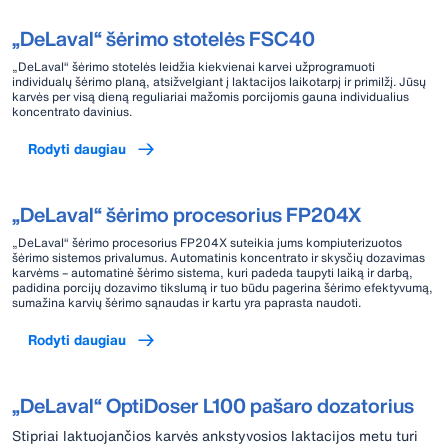
„DeLaval“ šėrimo stotelės FSC40
„DeLaval“ šėrimo stotelės leidžia kiekvienai karvei užprogramuoti
individualų šėrimo planą, atsižvelgiant į laktacijos laikotarpį ir primilžį. Jūsų
karvės per visą dieną reguliariai mažomis porcijomis gauna individualius
koncentrato davinius.
Rodyti daugiau
„DeLaval“ šėrimo procesorius FP204X
„DeLaval“ šėrimo procesorius FP204X suteikia jums kompiuterizuotos
šėrimo sistemos privalumus. Automatinis koncentrato ir skysčių dozavimas
karvėms – automatinė šėrimo sistema, kuri padeda taupyti laiką ir darbą,
padidina porcijų dozavimo tikslumą ir tuo būdu pagerina šėrimo efektyvumą,
sumažina karvių šėrimo sąnaudas ir kartu yra paprasta naudoti.
Rodyti daugiau
„DeLaval“ OptiDoser L100 pašaro dozatorius
Stipriai laktuojančios karvės ankstyvosios laktacijos metu turi