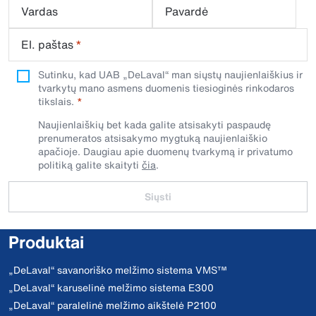
Vardas
Pavardė
El. paštas
*
Sutinku, kad UAB „DeLaval“ man siųstų naujienlaiškius ir
tvarkytų mano asmens duomenis tiesioginės rinkodaros
tikslais.
Naujienlaiškių bet kada galite atsisakyti paspaudę
prenumeratos atsisakymo mygtuką naujienlaiškio
apačioje. Daugiau apie duomenų tvarkymą ir privatumo
politiką galite skaityti
čia
.
Siųsti
Produktai
„DeLaval“ savanoriško melžimo sistema VMS™
„DeLaval“ karuselinė melžimo sistema E300
„DeLaval“ paralelinė melžimo aikštelė P2100