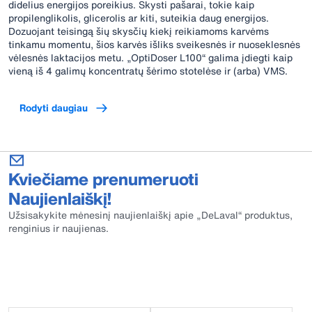
didelius energijos poreikius. Skysti pašarai, tokie kaip
propilenglikolis, glicerolis ar kiti, suteikia daug energijos.
Dozuojant teisingą šių skysčių kiekį reikiamoms karvėms
tinkamu momentu, šios karvės išliks sveikesnės ir nuoseklesnės
vėlesnės laktacijos metu. „OptiDoser L100“ galima įdiegti kaip
vieną iš 4 galimų koncentratų šėrimo stotelėse ir (arba) VMS.
Rodyti daugiau
Kviečiame prenumeruoti
Naujienlaiškį!
Užsisakykite mėnesinį naujienlaiškį apie „DeLaval“ produktus,
renginius ir naujienas.