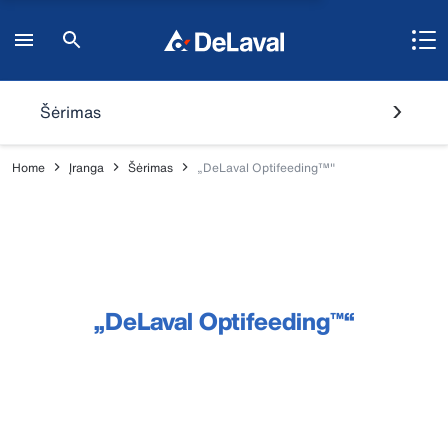
Šėrimas
Home
Įranga
Šėrimas
„DeLaval Optifeeding™"
„DeLaval Optifeeding™“