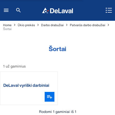
Home
Ūkio prekės
Darbo drabužiai
Patvarūs darbo drabužiai
Šortai
Šortai
1 už gaminius
DeLaval vyriški darbiniai
šortai
Rodomi 1 gaminiai iš 1