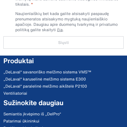
tikslais.
Naujienlaiškių bet kada galite atsisakyti paspaudę
prenumeratos atsisakymo mygtuką naujienlaiškio
apačioje. Daugiau apie duomenų tvarkymą ir privatumo
politiką galite skaityti
čia
.
Siųsti
Produktai
„DeLaval“ savanoriško melžimo sistema VMS™
„DeLaval“ karuselinė melžimo sistema E300
„DeLaval“ paralelinė melžimo aikštelė P2100
Ventiliatoriai
Sužinokite daugiau
Semiantis įkvėpimo iš „DelPro“
Patarimai ūkininkui