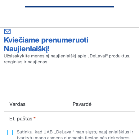
Kviečiame prenumeruoti
Naujienlaiškį!
Užsisakykite mėnesinį naujienlaiškį apie „DeLaval“ produktus,
renginius ir naujienas.
Vardas
Pavardė
El. paštas
*
Sutinku, kad UAB „DeLaval“ man siųstų naujienlaiškius ir
tvarkytų mano asmens duomenis tiesioginės rinkodaros