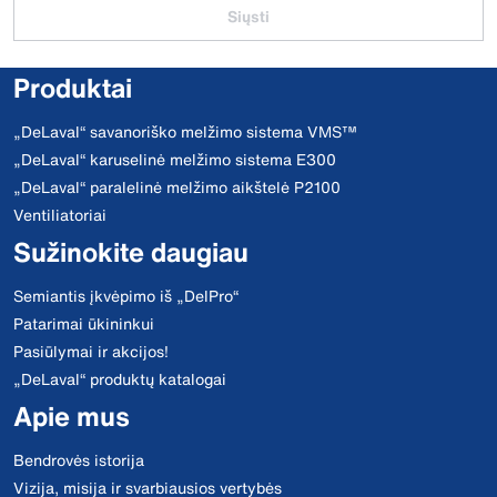
Siųsti
Produktai
„DeLaval“ savanoriško melžimo sistema VMS™
„DeLaval“ karuselinė melžimo sistema E300
„DeLaval“ paralelinė melžimo aikštelė P2100
Ventiliatoriai
Sužinokite daugiau
Semiantis įkvėpimo iš „DelPro“
Patarimai ūkininkui
Pasiūlymai ir akcijos!
„DeLaval“ produktų katalogai
Apie mus
Bendrovės istorija
Vizija, misija ir svarbiausios vertybės