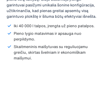
garintuvai pasižymi unikalia šonine konfigūracija,
užtikrinančia, kad pienas greitai apsemtų visą
garintuvo plokštę ir šiluma būtų efektyviai išnešta.
Iki 40 000 l talpos, įrengta už pieno patalpos.
Pieno lygio matavimas ir apsauga nuo
perpildymo.
Skaitmeninis maišytuvas su reguliuojamu
greičiu, skirtas švelniam ir ekonomiškam
maišymui.