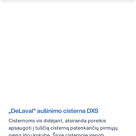
„DeLaval“ aušinimo cisterna DXS
Cisternoms vis didėjant, atsiranda poreikis
apsaugoti į tuščią cisterną patenkančių pirmųjų
pieno litrų kokybę. Šioje cisternoje įrengti