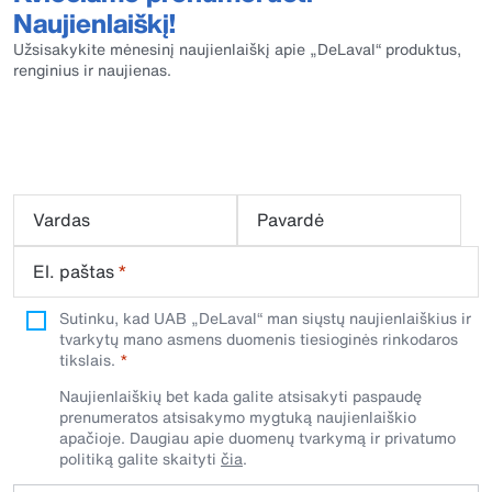
Naujienlaiškį!
Užsisakykite mėnesinį naujienlaiškį apie „DeLaval“ produktus,
renginius ir naujienas.
Vardas
Pavardė
El. paštas
*
Sutinku, kad UAB „DeLaval“ man siųstų naujienlaiškius ir
tvarkytų mano asmens duomenis tiesioginės rinkodaros
tikslais.
Naujienlaiškių bet kada galite atsisakyti paspaudę
prenumeratos atsisakymo mygtuką naujienlaiškio
apačioje. Daugiau apie duomenų tvarkymą ir privatumo
politiką galite skaityti
čia
.