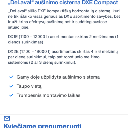
„DeLaval“ aušinimo cisterna DXE Compact
„DeLaval“ siūlo DXE kompaktišką horizontalią cisterną, kuri
ne tik išlaiko visas geriausias DXE asortimento savybes, bet
ir užtikrina efektyvų aušinimą net ir sudėtingiausiose
situacijose.
DX1E (1100 – 12000 l) asortimentas skirtas 2 melžimams (1
dienos surinkimas)
DX2E (1700 – 18000 l) asortimentas skirtas 4 ir 6 melžimų
per dieną surinkimui, taip pat robotiunio melžimo
sistemoms (2 ar 3 dienų surinkimui).
Gamykloje užpildyta aušinimo sistema
Taupo vietą
Trumpesnis montavimo laikas
Kviečiame prenumeruoti