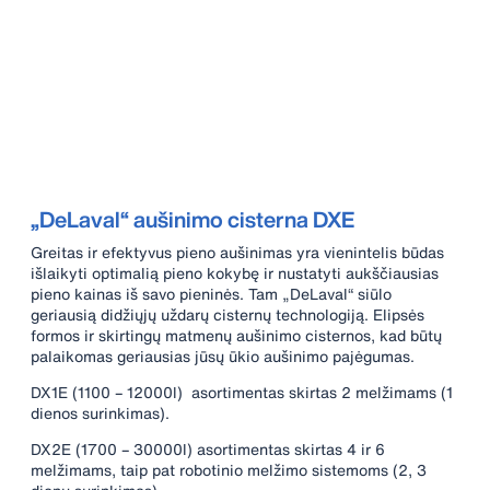
„DeLaval“ aušinimo cisterna DXE
Greitas ir efektyvus pieno aušinimas yra vienintelis būdas
išlaikyti optimalią pieno kokybę ir nustatyti aukščiausias
pieno kainas iš savo pieninės. Tam „DeLaval“ siūlo
geriausią didžiųjų uždarų cisternų technologiją. Elipsės
formos ir skirtingų matmenų aušinimo cisternos, kad būtų
palaikomas geriausias jūsų ūkio aušinimo pajėgumas.
DX1E (1100 – 12000l) asortimentas skirtas 2 melžimams (1
dienos surinkimas).
DX2E (1700 – 30000l) asortimentas skirtas 4 ir 6
melžimams, taip pat robotinio melžimo sistemoms (2, 3