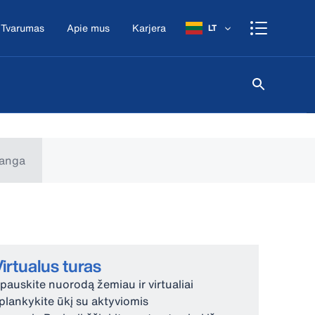
Tvarumas
Apie mus
Karjera
LT
ranga
irtualus turas
pauskite nuorodą žemiau ir virtualiai
plankykite ūkį su aktyviomis