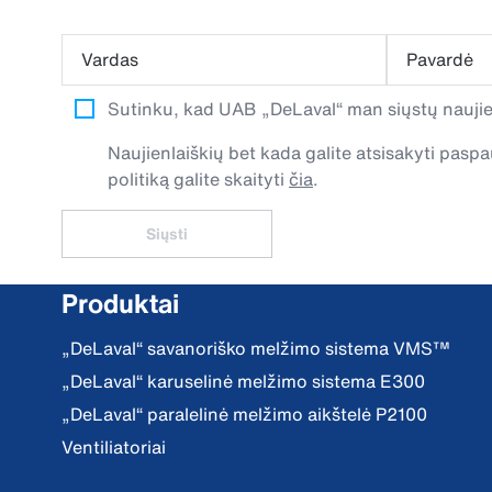
Vardas
Pavardė
Sutinku, kad UAB „DeLaval“ man siųstų naujien
Naujienlaiškių bet kada galite atsisakyti pa
politiką galite skaityti
čia
.
Siųsti
Produktai
„DeLaval“ savanoriško melžimo sistema VMS™
„DeLaval“ karuselinė melžimo sistema E300
„DeLaval“ paralelinė melžimo aikštelė P2100
Ventiliatoriai