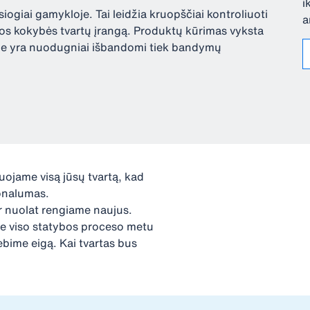
i
siogiai gamykloje. Tai leidžia kruopščiai kontroliuoti
a
tos kokybės tvartų įrangą. Produktų kūrimas vyksta
s jie yra nuodugniai išbandomi tiek bandymų
uojame visą jūsų tvartą, kad
ionalumas.
ir nuolat rengiame naujus.
me viso statybos proceso metu
ebime eigą. Kai tvartas bus