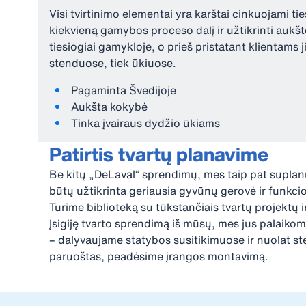
Visi tvirtinimo elementai yra karštai cinkuojami tie
kiekvieną gamybos proceso dalį ir užtikrinti aukš
tiesiogiai gamykloje, o prieš pristatant klientam
stenduose, tiek ūkiuose.
Pagaminta Švedijoje
Aukšta kokybė
Tinka įvairaus dydžio ūkiams
Patirtis tvartų planavime
Be kitų „DeLaval“ sprendimų, mes taip pat suplan
būtų užtikrinta geriausia gyvūnų gerovė ir funkc
Turime biblioteką su tūkstančiais tvartų projektų 
Įsigiję tvarto sprendimą iš mūsų, mes jus palaiko
– dalyvaujame statybos susitikimuose ir nuolat st
paruoštas, peadėsime įrangos montavimą.