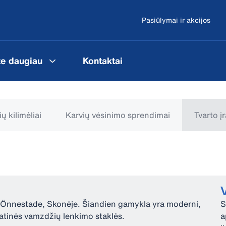
Pasiūlymai ir akcijos
te daugiau
Kontaktai
ų kilimėliai
Karvių vėsinimo sprendimai
Tvarto į
V
 Önnestade, Skonėje. Šiandien gamykla yra moderni,
S
matinės vamzdžių lenkimo staklės.
a