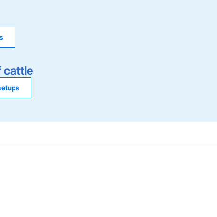
ns
 cattle
 setups