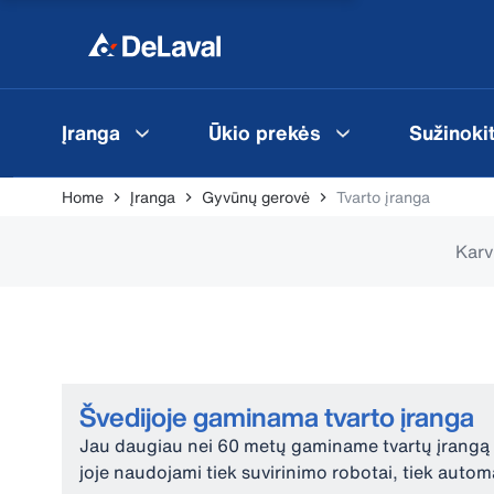
Įranga
Ūkio prekės
Sužinoki
Home
Įranga
Gyvūnų gerovė
Tvarto įranga
Karvi
Švedijoje gaminama tvarto įranga
Jau daugiau nei 60 metų gaminame tvartų įrangą
joje naudojami tiek suvirinimo robotai, tiek auto