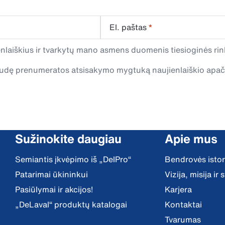
El. paštas
*
laiškius ir tvarkytų mano asmens duomenis tiesioginės rink
spaudę prenumeratos atsisakymo mygtuką naujienlaiškio apa
Sužinokite daugiau
Apie mus
Semiantis įkvėpimo iš „DelPro“
Bendrovės istor
Patarimai ūkininkui
Vizija, misija ir
Pasiūlymai ir akcijos!
Karjera
„DeLaval“ produktų katalogai
Kontaktai
Tvarumas