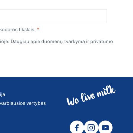
odaros tikslais.
čioje. Daugiau apie duomenų tvarkymą ir privatumo
ija
 svarbiausios vertybės