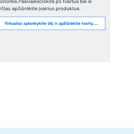
konomis.Pasivaikščiokite po tvartus bei iš
rčiau apžiūrėkite įvairius produktus.
Virtualiai aplankykite ūkį ir apžiūrėkite tvartų įrangą