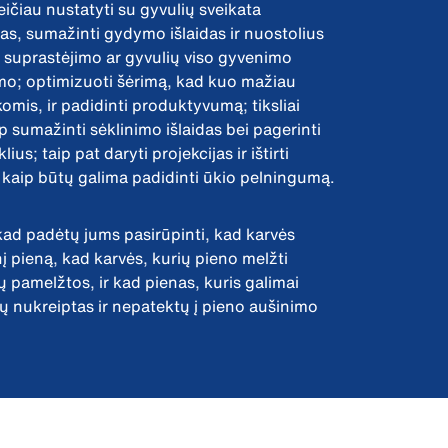
eičiau nustatyti su gyvulių sveikata
as, sumažinti gydymo išlaidas ir nuostolius
ių suprastėjimo ar gyvulių viso gyvenimo
o; optimizuoti šėrimą, kad kuo mažiau
komis, ir padidinti produktyvumą; tiksliai
aip sumažinti sėklinimo išlaidas bei pagerinti
ius; taip pat daryti projekcijas ir ištirti
, kaip būtų galima padidinti ūkio pelningumą.
kad padėtų jums pasirūpinti, kad karvės
 pieną, kad karvės, kurių pieno melžti
ų pamelžtos, ir kad pienas, kuris galimai
tų nukreiptas ir nepatektų į pieno aušinimo