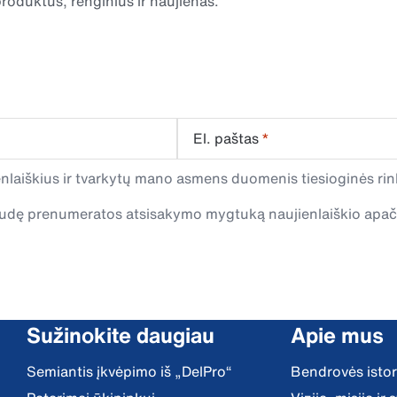
roduktus, renginius ir naujienas.
El. paštas
*
laiškius ir tvarkytų mano asmens duomenis tiesioginės rink
spaudę prenumeratos atsisakymo mygtuką naujienlaiškio apa
Sužinokite daugiau
Apie mus
Semiantis įkvėpimo iš „DelPro“
Bendrovės istor