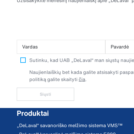
Užsisakykite mėnesinį naujienlaiškį apie „DeLaval“ p
Vardas
Pavardė
Sutinku, kad UAB „DeLaval“ man siųstų naujien
Naujienlaiškių bet kada galite atsisakyti pa
politiką galite skaityti
čia
.
Siųsti
Produktai
„DeLaval“ savanoriško melžimo sistema VMS™