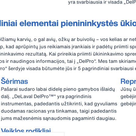
yra svarbiausia ir visada „DelP
iniai elementai pienininkystės ūk
lžiamų karvių, o gal avių, ožkų ar buivolių – vos kelias ar ne
ip, kad aprūpintų jus reikiamais įrankiais ir padėtų priimti 
inkavimo rezultatą. Kai prireikia priimti ūkininkavimo spre
mos ir naudingos informacijos, tai į „DelPro“. Mes tam skiriame
o“ šerdyje visada būtumėte jūs ir 5 pagrindiniai svarbiausi
Šėrimas
Repr
s
Pašarai sudaro labai didelę pieno gamybos išlaidų
Jūsų ū
dalį. „DeLaval DelPro™" yra pagrindinis
gebėji
instrumentas, padedantis užtikrinti, kad gyvuliams
gebėji
duodamas racionas yra tinkamas, taigi padedantis
jums mažesnėmis sąnaudomis pagaminti daugiau.
Veiklos rodikliai