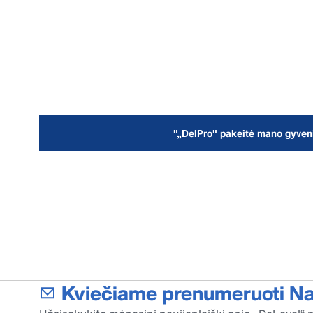
"„DelPro" pakeitė mano gyven
Kviečiame prenumeruoti Nau