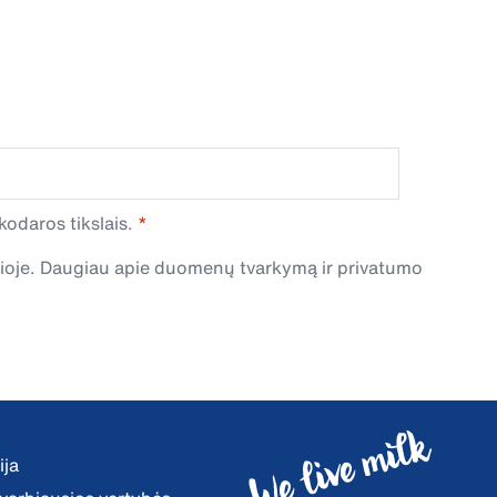
odaros tikslais.
čioje. Daugiau apie duomenų tvarkymą ir privatumo
ija