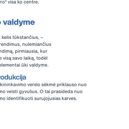
ro“ visa ko centre.
io valdyme
t kelis tūkstančius, –
sprendimus, nulemiančius
ndimą, pirmiausia, kur
 visą savo laiką, todėl
 elementai ūki valdyme.
odukcija
kininkavimo verslo sėkmė priklauso nuo
mo veisti gyvulius. O tai prasideda nuo
mo identifikuoti surujojusias karves.