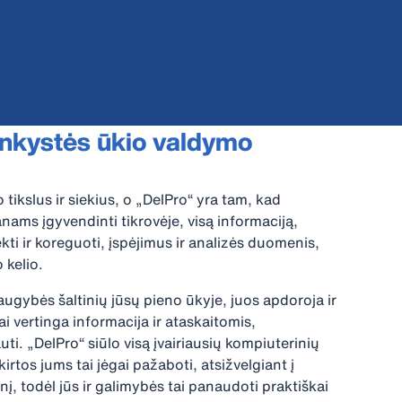
inkystės ūkio valdymo
tikslus ir siekius, o „DelPro“ yra tam, kad
anams įgyvendinti tikrovėje, visą informaciją,
kti ir koreguoti, įspėjimus ir analizės duomenis,
 kelio.
ugybės šaltinių jūsų pieno ūkyje, juos apdoroja ir
i vertinga informacija ir ataskaitomis,
i. „DelPro“ siūlo visą įvairiausių kompiuterinių
irtos jums tai jėgai pažaboti, atsižvelgiant į
, todėl jūs ir galimybės tai panaudoti praktiškai