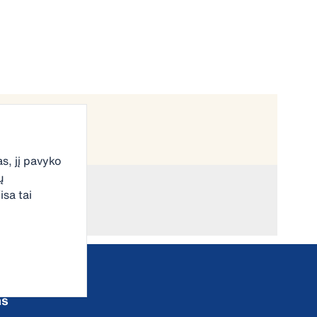
s, jį pavyko
ų
isa tai
as