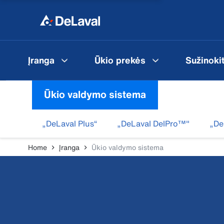
Įranga
Ūkio prekės
Sužinoki
Ūkio valdymo sistema
„DeLaval Plus“
„DeLaval DelPro™"
„De
Home
Įranga
Ūkio valdymo sistema