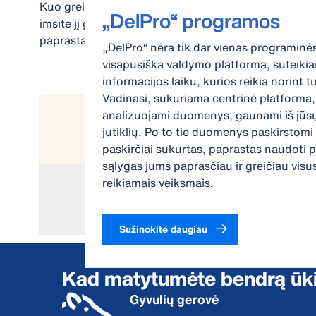
Kuo greičiau diagnozuosite sveikatos sutrikimą ir
„DelPro“ programos
imsite jį gydyti, tuo greičiau gyvuliai pasveiks ir
paprastai tuo mažiau nukentės produktyvumas.
„DelPro“ nėra tik dar vienas programinės
visapusiška valdymo platforma, suteikian
informacijos laiku, kurios reikia norint t
Vadinasi, sukuriama centrinė platforma, 
analizuojami duomenys, gaunami iš jūsų
jutiklių. Po to tie duomenys paskirstomi 
paskirčiai sukurtas, paprastas naudoti 
sąlygas jums paprasčiau ir greičiau vis
reikiamais veiksmais.
Sužinokite daugiau
Kad matytumėte bendrą ūki
Gyvulių gerovė