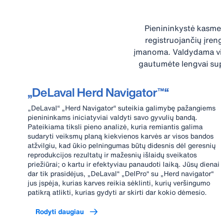
Pienininkystė kasmet
registruojančių įren
įmanoma. Valdydama visų
gautumėte lengvai su
„DeLaval Herd Navigator™“
„DeLaval“ „Herd Navigator“ suteikia galimybę pažangiems
pienininkams iniciatyviai valdyti savo gyvulių bandą.
Pateikiama tiksli pieno analizė, kuria remiantis galima
sudaryti veiksmų planą kiekvienos karvės ar visos bandos
atžvilgiu, kad ūkio pelningumas būtų didesnis dėl geresnių
reprodukcijos rezultatų ir mažesnių išlaidų sveikatos
priežiūrai; o kartu ir efektyviau panaudoti laiką. Jūsų dienai
dar tik prasidėjus, „DeLaval“ „DelPro“ su „Herd navigator“
jus įspėja, kurias karves reikia sėklinti, kurių veršingumo
patikrą atlikti, kurias gydyti ar skirti dar kokio dėmesio.
Rodyti daugiau