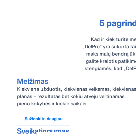
5 pagrind
Kad ir kiek turite me
„DelPro“ yra sukurta ta
maksimalų bendrą ūkin
galite kreiptis patiki
stengiamės, kad „DelPr
Melžimas
Kiekviena užduotis, kiekvienas veiksmas, kiekviena
planas – rezultatas bet kokiu atveju vertinamas
pieno kokybės ir kiekio saikais.
Sužinokite daugiau
Sveikatingumas