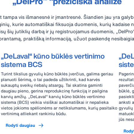
„DelPro™ "preziciška analizė
 tampa vis išmanesnė ir įmantresnė. Šiandien jau yra galybė
ginių, kurie automatiškai fiksuoja duomenis, kurių kadaise n
 šių jutiklių darbą ir jų registruojamus duomenis, „DelPro“ 
prantamą, praktišką informaciją, užuot paskendę nesibaigi
„DeLaval“ kūno būklės vertinimo
„DeL
sistema BCS
sist
Turint tikslius gyvulių kūno būklės įverčius, galima geriau
Pagerin
planuoti šėrimą, o tai padeda užtikrinti, kad karvės
rezulta
sukauptų sveikų riebalų atsargų. Tai skatina gaminti
paverči
daugiau pieno, gerina reprodukcinę funkciją ir pailgina
būklė, g
karvių amžių. „DeLaval“ karvių kūno būklės vertinimo
pasiekt
sistema (BCS) veikia visiškai automatiškai ir nepalieka
anksti 
vietos jokioms spėlionėms ar netikslumams, kurių pasitaiko
gyvulių
vertinimą atliekant rankiniu būdu.
matuokl
jūs nes
Rodyti daugiau
Rody