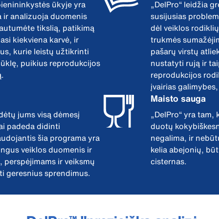
ienininkystės ūkyje yra
„DelPro“ leidžia gr
a ir analizuoja duomenis
susijusias problem
autumėte tikslią, patikimą
dėl veiklos rodikl
iasi kiekviena karvė, ir
trukmės sumažėjim
, kurie leistų užtikrinti
pašarų virstų atlie
būklę, puikius reprodukcijos
nustatyti rują ir t
ą.
reprodukcijos rodikl
įvairias galimybes
Maisto sauga
dėtų jums visą dėmesį
„DelPro“ yra tam, 
tai padeda didinti
duotų kokybiškesnį
udojantis šia programa yra
negalima, ir nebūt
ingus veiklos duomenis ir
kelia abejonių, bū
, perspėjimams ir veiksmų
cisternas.
ti geresnius sprendimus.