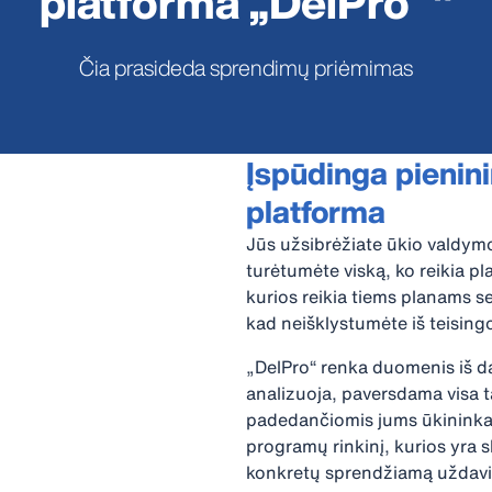
platforma „DelPro™"
Čia prasideda sprendimų priėmimas
Įspūdinga pienin
platforma
Jūs užsibrėžiate ūkio valdymo 
turėtumėte viską, ko reikia pl
kurios reikia tiems planams se
kad neišklystumėte iš teisingo
„DelPro“ renka duomenis iš da
analizuoja, paversdama visa ta
padedančiomis jums ūkininkaut
programų rinkinį, kurios yra sk
konkretų sprendžiamą uždavinį