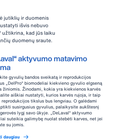
 jutiklių ir duomenis
ustatyti išvis nebuvo
užtikrina, kad jūs laiku
ančių duomenų sraute.
aval“ aktyvumo matavimo
ema
kite gyvulių bandos sveikatą ir reprodukcijos
tus „DelPro“ biomodeliai kiekvieno gyvulio elgseną
a žiniomis. Žinodami, kokia yra kiekvienos karvės
alite aiškiai nustatyti, kurios karvės rujoja, ir taip
i reprodukcijos tikslus bus lengviau. O galėdami
aptikti susirgusius gyvulius, palaikysite aukštesnį
 gerovės lygį savo ūkyje. „DeLaval“ aktyvumo
iai suteikia galimybę nuolat stebėti karves, net jei
ate su jomis.
ti daugiau