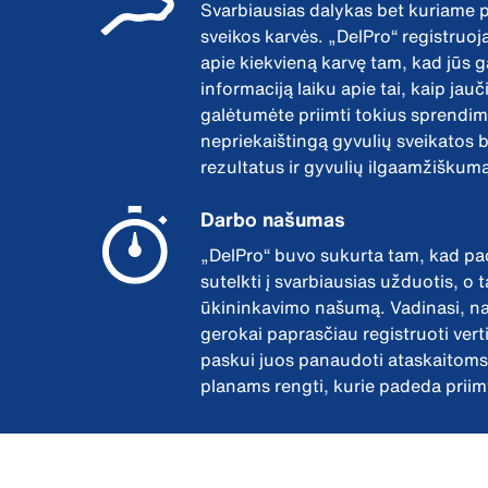
Svarbiausias dalykas bet kuriame p
sveikos karvės. „DelPro“ registruoj
apie kiekvieną karvę tam, kad jūs g
informaciją laiku apie tai, kaip jauč
galėtumėte priimti tokius sprendimus
nepriekaištingą gyvulių sveikatos 
rezultatus ir gyvulių ilgaamžiškum
Darbo našumas
„DelPro“ buvo sukurta tam, kad pa
sutelkti į svarbiausias užduotis, o 
ūkininkavimo našumą. Vadinasi, na
gerokai paprasčiau registruoti vert
paskui juos panaudoti ataskaitoms
planams rengti, kurie padeda priim