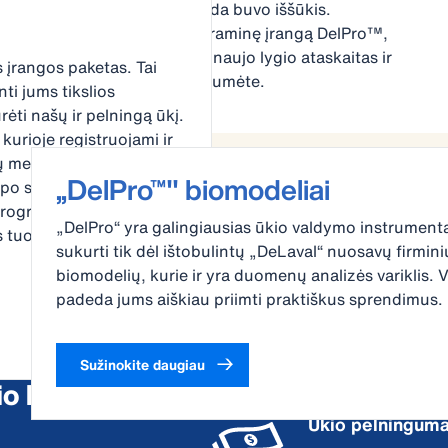
Daugiau su mažiau. Tai visada buvo iššūkis.
Naudodami „DeLaval“ programinę įrangą DelPro™,
turite visas galimybes gauti naujo lygio ataskaitas ir
 įrangos paketas. Tai
analizes, kad tą iššūkį įveiktumėte.
ti jums tikslios
urėti našų ir pelningą ūkį.
kurioje registruojami ir
 melžimo sistemos ir
„DelPro™" biomodeliai
po specialiai konkrečiai
programas, kurios sudaro
„DelPro“ yra galingiausias ūkio valdymo instrumenta
us tuos duomenis paversti
sukurti tik dėl ištobulintų „DeLaval“ nuosavų firmini
biomodelių, kurie ir yra duomenų analizės variklis. V
padeda jums aiškiau priimti praktiškus sprendimus.
Sužinokite daugiau
o kaip visumos vaizdą
Ūkio pelningum