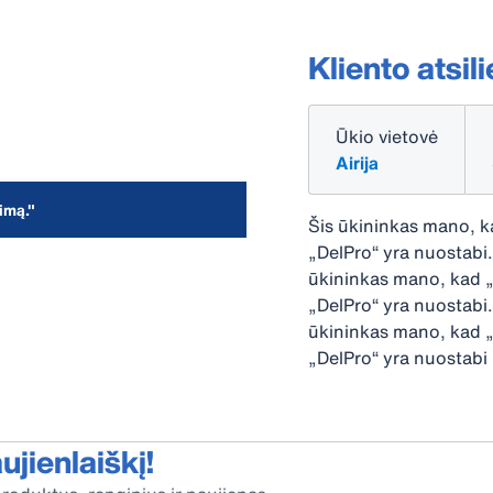
Kliento atsil
Ūkio vietovė
Airija
imą."
Šis ūkininkas mano, k
„DelPro“ yra nuostabi.
ūkininkas mano, kad „
„DelPro“ yra nuostabi.
ūkininkas mano, kad „
„DelPro“ yra nuostabi 
jienlaiškį!