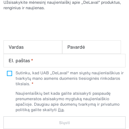
Užsisakykite mėnesinį naujienlaiškį apie „DeLaval“ produktus,
renginius ir naujienas.
Vardas
Pavardė
El. paštas
*
Sutinku, kad UAB „DeLaval“ man siųstų naujienlaiškius ir
tvarkytų mano asmens duomenis tiesioginės rinkodaros
tikslais.
Naujienlaiškių bet kada galite atsisakyti paspaudę
prenumeratos atsisakymo mygtuką naujienlaiškio
apačioje. Daugiau apie duomenų tvarkymą ir privatumo
politiką galite skaityti
čia
.
Siųsti