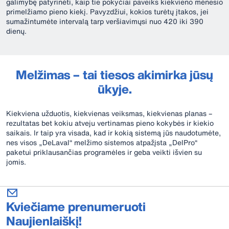
galimybę patyrinėti, kaip tie pokyčiai paveiks kiekvieno mėnesio
primelžiamo pieno kiekį. Pavyzdžiui, kokios turėtų įtakos, jei
sumažintumėte intervalą tarp veršiavimųsi nuo 420 iki 390
dienų.
Melžimas – tai tiesos akimirka jūsų
ūkyje.
Kiekviena užduotis, kiekvienas veiksmas, kiekvienas planas –
rezultatas bet kokiu atveju vertinamas pieno kokybės ir kiekio
saikais. Ir taip yra visada, kad ir kokią sistemą jūs naudotumėte,
nes visos „DeLaval“ melžimo sistemos atpažįsta „DelPro“
paketui priklausančias programėles ir geba veikti išvien su
jomis.
Kviečiame prenumeruoti
Naujienlaiškį!