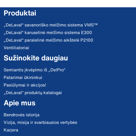
Produktai
„DeLaval“ savanoriško melžimo sistema VMS™
„DeLaval“ karuselinė melžimo sistema E300
„DeLaval“ paralelinė melžimo aikštelė P2100
Ventiliatoriai
Sužinokite daugiau
Semiantis įkvėpimo iš „DelPro“
Patarimai ūkininkui
Pasiūlymai ir akcijos!
„DeLaval“ produktų katalogai
Apie mus
Bendrovės istorija
Vizija, misija ir svarbiausios vertybės
Karjera