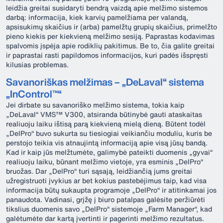
leidžia greitai susidaryti bendrą vaizdą apie melžimo sistemos
darbą: informacija, kiek karvių pamelžiama per valandą,
apsisukimų skaičius ir (arba) pamelžtų grupių skaičius, primelžto
pieno kiekis per kiekvieną melžimo sesiją. Paprastas kodavimas
spalvomis įspėja apie rodiklių pakitimus. Be to, čia galite greitai
ir paprastai rasti papildomos informacijos, kuri padės išspręsti
kilusias problemas.
Savanoriškas melžimas – „DeLaval“ sistema
„InControl™“
Jei dirbate su savanoriško melžimo sistema, tokia kaip
„DeLaval“ VMS™ V300, atsiranda būtinybė gauti ataskaitas
realiuoju laiku ištisą parą kiekvieną mielą dieną. Būtent todėl
„DelPro“ buvo sukurta su tiesiogiai veikiančiu moduliu, kuris be
perstojo teikia vis atnaujintą informaciją apie visą jūsų bandą.
Kad ir kaip jūs melžtumėte, galimybė pateikti duomenis „gyvai“
realiuoju laiku, būnant melžimo vietoje, yra esminis „DelPro“
bruožas. Dar „DelPro“ turi sąsają, leidžiančią jums greitai
užregistruoti įvykius ar bet kokius pastebėjimus taip, kad visa
informacija būtų sukaupta programoje „DelPro“ ir atitinkamai jos
panaudota. Vadinasi, grįžę į biuro patalpas galėsite peržiūrėti
tikslius duomenis savo „DelPro“ sistemoje „Farm Manager“, kad
galėtumėte dar kartą įvertinti ir pagerinti melžimo rezultatus.