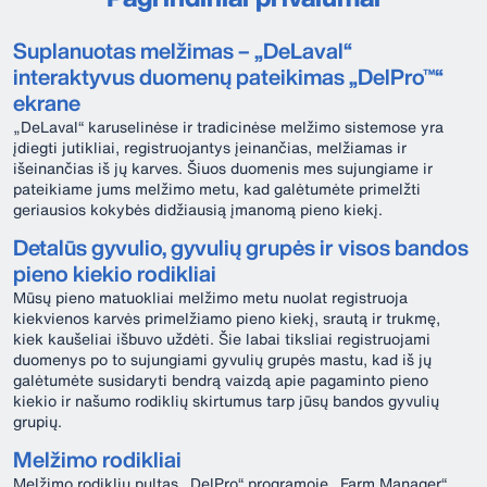
Suplanuotas melžimas – „DeLaval“
interaktyvus duomenų pateikimas „DelPro™“
ekrane
„DeLaval“ karuselinėse ir tradicinėse melžimo sistemose yra
įdiegti jutikliai, registruojantys įeinančias, melžiamas ir
išeinančias iš jų karves. Šiuos duomenis mes sujungiame ir
pateikiame jums melžimo metu, kad galėtumėte primelžti
geriausios kokybės didžiausią įmanomą pieno kiekį.
Detalūs gyvulio, gyvulių grupės ir visos bandos
pieno kiekio rodikliai
Mūsų pieno matuokliai melžimo metu nuolat registruoja
kiekvienos karvės primelžiamo pieno kiekį, srautą ir trukmę,
kiek kaušeliai išbuvo uždėti. Šie labai tiksliai registruojami
duomenys po to sujungiami gyvulių grupės mastu, kad iš jų
galėtumėte susidaryti bendrą vaizdą apie pagaminto pieno
kiekio ir našumo rodiklių skirtumus tarp jūsų bandos gyvulių
grupių.
Melžimo rodikliai
Melžimo rodiklių pultas „DelPro“ programoje „Farm Manager“