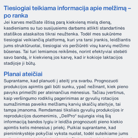
Tiesiogiai teikiama informacija apie melžimą –
po ranka
Jei karves melžiate ištisą parą kiekvieną mielą dieną,
kasdieniams su tuo susijusiems darbams atlikti standartinės
statiškos ataskaitos tikrai neužtenka. Todėl mes sukūrėme
tiesiogiai veikiančią platformą, kuri yra tarsi įrankis, leidžiantis
jums struktūruotai, tiesiogiai vis peržiūrėti visų karvių melžimo
būsenas. Tai turi lemiamos reikšmės, norint efektyviai stebėti
savo bandą, ir kiekvieną jos karvę, kad ir kokioje laktacijos
stadijoje ji būtų.
Planai ateičiai
Suprantame, kad planuoti į ateitį yra svarbu. Prognozuoti
produkcijos apimtis gali būti sunku, ypač nežinant, kiek pieno
pavyks primelžti per ateinančius mėnesius. Tačiau įvertinus,
kaip veršingumo rodiklių pagerinimas ar gyvulių rotacijos
sumažinimas paveiks melžiamų karvių skaičių ateityje, tai
tampa įmanoma. Remdamasi tiksliais gyvulių produkcijos ir
reprodukcijos duomenimis, „DelPro“ sujungia visą šią
informaciją bandos lygiu ir leidžia prognozuoti pieno kiekio
apimtis kelis mėnesius į priekį. Puikiai suprantame, kad
pienininkystėje pokyčiai vyksta nuolat, todėl suteikiame jums