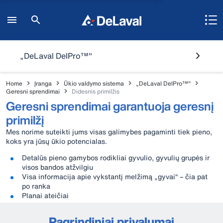
„DeLaval DelPro™"
Home
Įranga
Ūkio valdymo sistema
„DeLaval DelPro™"
Geresni sprendimai
Didesnis primilžis
Geresni sprendimai garantuoja geresnį
primilžį
Mes norime suteikti jums visas galimybes pagaminti tiek pieno,
koks yra jūsų ūkio potencialas.
Detalūs pieno gamybos rodikliai gyvulio, gyvulių grupės ir
visos bandos atžvilgiu
Visa informacija apie vykstantį melžimą „gyvai“ – čia pat
po ranka
Planai ateičiai
Pagrindiniai privalumai