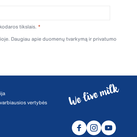
odaros tikslais.
čioje. Daugiau apie duomenų tvarkymą ir privatumo
ija
 svarbiausios vertybės