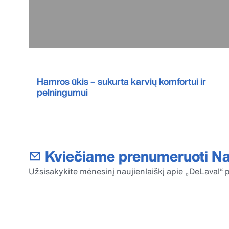
Hamros ūkis – sukurta karvių komfortui ir
pelningumui
Kviečiame prenumeruoti Nau
Užsisakykite mėnesinį naujienlaiškį apie „DeLaval“ p