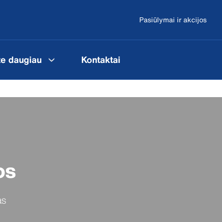
Pasiūlymai ir akcijos
te daugiau
Kontaktai
os
as