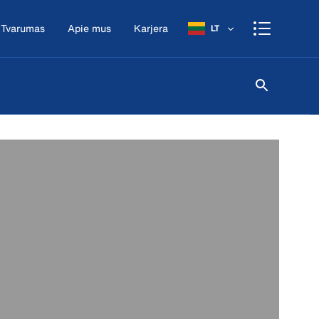
Tvarumas
Apie mus
Karjera
LT