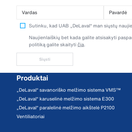
Vardas
Pavardė
Sutinku, kad UAB „DeLaval“ man siųstų naujien
Naujienlaiškių bet kada galite atsisakyti pa
politiką galite skaityti
čia
.
Siųsti
Produktai
„DeLaval“ savanoriško melžimo sistema VMS™
„DeLaval“ karuselinė melžimo sistema E300
„DeLaval“ paralelinė melžimo aikštelė P2100
Ventiliatoriai