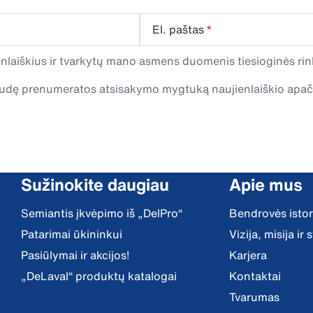
El. paštas
*
laiškius ir tvarkytų mano asmens duomenis tiesioginės rink
spaudę prenumeratos atsisakymo mygtuką naujienlaiškio apa
Sužinokite daugiau
Apie mus
Semiantis įkvėpimo iš „DelPro“
Bendrovės istor
Patarimai ūkininkui
Vizija, misija ir
Pasiūlymai ir akcijos!
Karjera
„DeLaval“ produktų katalogai
Kontaktai
Tvarumas