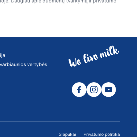
čioje. Daugiau apie duomenų tvarkymą ir privatumo
ija
 svarbiausios vertybės
Slapukai
Privatumo politika