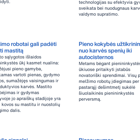
idyti.
technologijas su efektyvia gy
sveikata bei nuodugnaus karv
valdymo supratimo.
imo robotai gali padėti
Pieno kokybės užtikrini
ti mastitą
nuo karvės spenių iki
autocisternos
to sąlygotos išlaidos
ninkystės ūkį kasmet nualina:
Metams bėgant pienininkystė
ėjusi pieno gamyba,
ūkiuose pritaikyti įstabūs
kamas vartoti pienas, gydymo
novatoriški sprendimai. Visų 
dos, sumažėjęs vaisingumas ir
melžimo robotų įdiegimas per
duktyvios karvės. Mastito
pastarąjį dešimtmetį sukėlė
bėjimas ir gydymas
šiuolaikinės pienininkystės
yvoje jo apraiškų stadijoje yra
perversmą.
 kovos su mastitu ir nuostolių
gimo dalis.