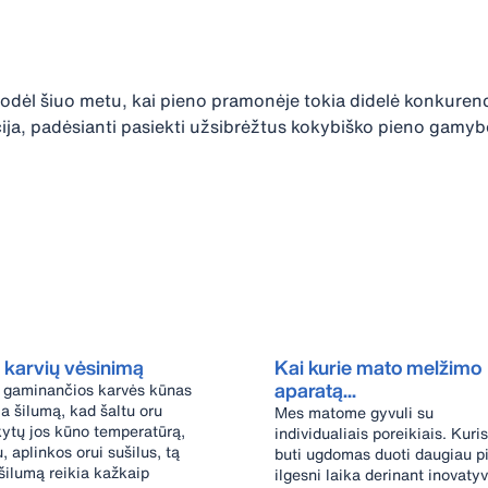
dėl šiuo metu, kai pieno pramonėje tokia didelė konkurenci
ija, padėsianti pasiekti užsibrėžtus kokybiško pieno gamybo
 karvių vėsinimą
Kai kurie mato melžimo
aparatą...
 gaminančios karvės kūnas
ia šilumą, kad šaltu oru
Mes matome gyvuli su
kytų jos kūno temperatūrą,
individualiais poreikiais. Kuris
, aplinkos orui sušilus, tą
buti ugdomas duoti daugiau p
šilumą reikia kažkaip
ilgesni laika derinant inovaty