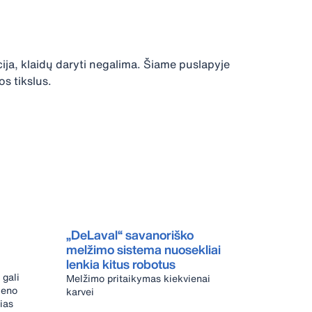
ja, klaidų daryti negalima. Šiame puslapyje
s tikslus.
„DeLaval“ savanoriško
melžimo sistema nuosekliai
lenkia kitus robotus
 gali
Melžimo pritaikymas kiekvienai
ieno
karvei
vias