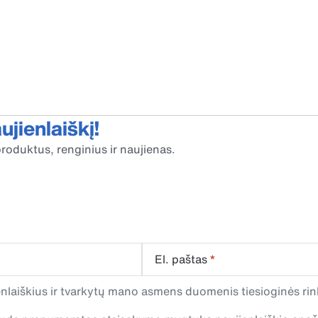
jienlaiškį!
roduktus, renginius ir naujienas.
El. paštas
*
laiškius ir tvarkytų mano asmens duomenis tiesioginės rink