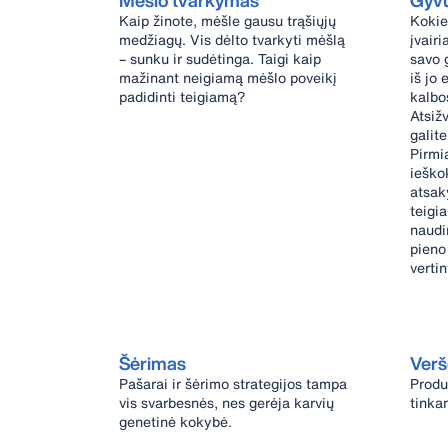
Mėšlo tvarkymas
Gyvu
Kaip žinote, mėšle gausu trąšiųjų
Kokie
medžiagų. Vis dėlto tvarkyti mėšlą
įvairi
– sunku ir sudėtinga. Taigi kaip
savo 
mažinant neigiamą mėšlo poveikį
iš jo 
padidinti teigiamą?
kalbo
Atsiž
galite
Pirmia
ieško
atsak
teigi
naudin
pieno 
vertin
Šėrimas
Verš
Pašarai ir šėrimo strategijos tampa
Produ
vis svarbesnės, nes gerėja karvių
tinka
genetinė kokybė.