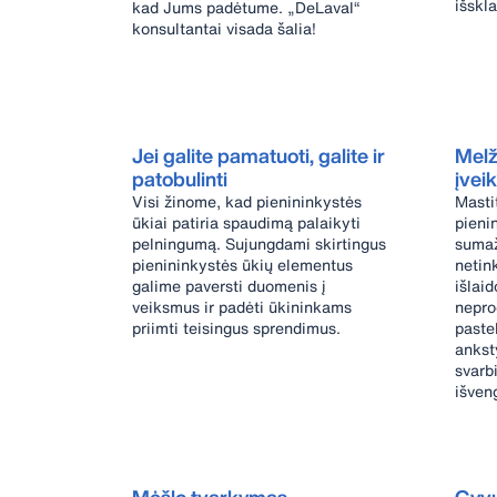
išskla
kad Jums padėtume. „DeLaval“
konsultantai visada šalia!
Jei galite pamatuoti, galite ir
Melž
patobulinti
įveik
Visi žinome, kad pienininkystės
Masti
ūkiai patiria spaudimą palaikyti
pieni
pelningumą. Sujungdami skirtingus
sumaž
pienininkystės ūkių elementus
netin
galime paversti duomenis į
išlai
veiksmus ir padėti ūkininkams
nepro
priimti teisingus sprendimus.
paste
ankst
svarbi
išven