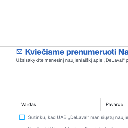
Kviečiame prenumeruoti Nau
Užsisakykite mėnesinį naujienlaiškį apie „DeLaval“ p
Vardas
Pavardė
Sutinku, kad UAB „DeLaval“ man siųstų naujien