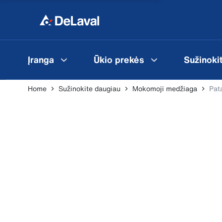
Įranga
Ūkio prekės
Sužinoki
Home
Sužinokite daugiau
Mokomoji medžiaga
Pat