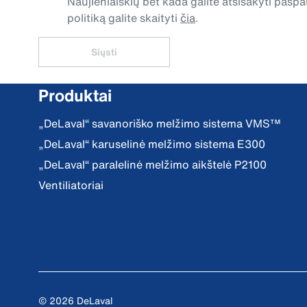
Naujienlaiškių bet kada galite atsisakyti pa
politiką galite skaityti
čia
.
Siųsti
Produktai
„DeLaval“ savanoriško melžimo sistema VMS™
„DeLaval“ karuselinė melžimo sistema E300
„DeLaval“ paralelinė melžimo aikštelė P2100
Ventiliatoriai
© 2026 DeLaval