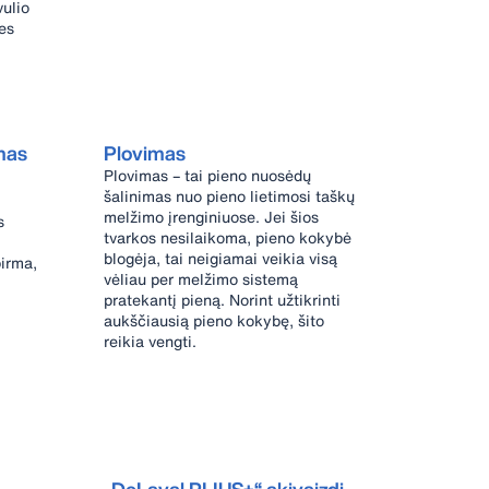
vulio
es
mas
Plovimas
Plovimas – tai pieno nuosėdų
šalinimas nuo pieno lietimosi taškų
melžimo įrenginiuose. Jei šios
s
tvarkos nesilaikoma, pieno kokybė
blogėja, tai neigiamai veikia visą
pirma,
vėliau per melžimo sistemą
pratekantį pieną. Norint užtikrinti
aukščiausią pieno kokybę, šito
reikia vengti.