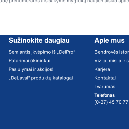
spaudę prenumeratos atsisakymo mygtuką naujienlaiškio apa
Sužinokite daugiau
Apie mus
Semiantis įkvėpimo iš „DelPro“
Bendrovės istor
Patarimai ūkininkui
Vizija, misija ir
Pasiūlymai ir akcijos!
Karjera
„DeLaval“ produktų katalogai
Kontaktai
Tvarumas
Telefonas
(0-37) 45 70 77