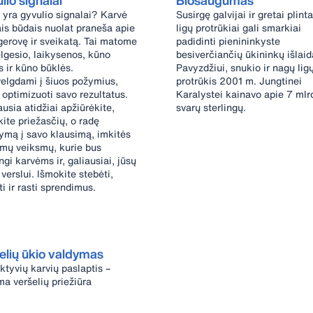
lio signalai
Biosaugumas
 yra gyvulio signalai? Karvė
Susirgę galvijai ir gretai plint
ais būdais nuolat praneša apie
ligų protrūkiai gali smarkiai
gerovę ir sveikatą. Tai matome
padidinti pienininkyste
elgesio, laikysenos, kūno
besiverčiančių ūkininkų išlaid
s ir kūno būklės.
Pavyzdžiui, snukio ir nagų lig
velgdami į šiuos požymius,
protrūkis 2001 m. Jungtinei
 optimizuoti savo rezultatus.
Karalystei kainavo apie 7 mlr
usia atidžiai apžiūrėkite,
svarų sterlingų.
kite priežasčių, o radę
ymą į savo klausimą, imkitės
amų veiksmų, kurie bus
gi karvėms ir, galiausiai, jūsų
verslui. Išmokite stebėti,
ti ir rasti sprendimus.
elių ūkio valdymas
ktyvių karvių paslaptis –
ma veršelių priežiūra