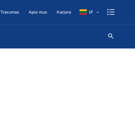
Tvarumas
Apie mus
Karjera
LT