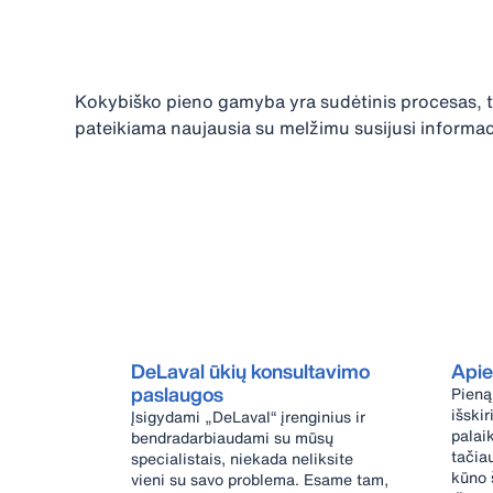
Kokybiško pieno gamyba yra sudėtinis procesas, to
pateikiama naujausia su melžimu susijusi informac
DeLaval ūkių konsultavimo
Apie
paslaugos
Pieną
išskir
Įsigydami „DeLaval“ įrenginius ir
palai
bendradarbiaudami su mūsų
tačiau
specialistais, niekada neliksite
kūno 
vieni su savo problema. Esame tam,