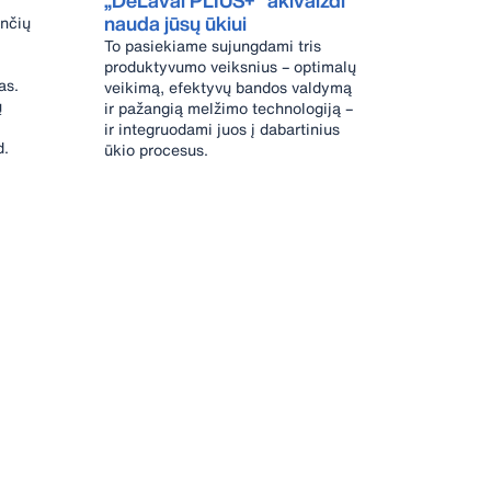
„DeLaval PLIUS+“ akivaizdi
nauda jūsų ūkiui
ančių
To pasiekiame sujungdami tris
produktyvumo veiksnius – optimalų
as.
veikimą, efektyvų bandos valdymą
ų
ir pažangią melžimo technologiją –
ir integruodami juos į dabartinius
d.
ūkio procesus.