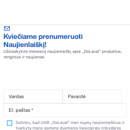
Kviečiame prenumeruoti
Naujienlaiškį!
Užsisakykite mėnesinį naujienlaiškį apie „DeLaval“ produktus,
renginius ir naujienas.
Vardas
Pavardė
El. paštas
*
Sutinku, kad UAB „DeLaval“ man siųstų naujienlaiškius ir
tvarkytų mano asmens duomenis tiesioginės rinkodaros