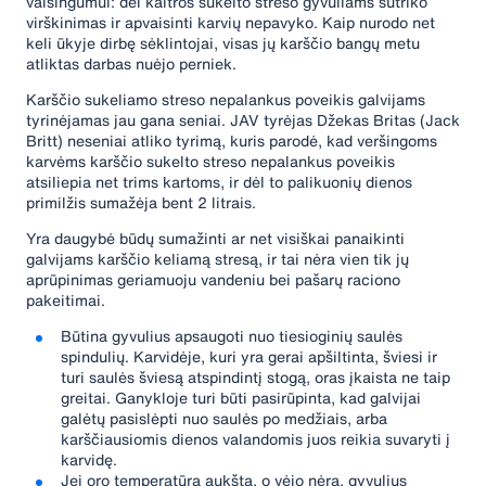
vaisingumui: dėl kaitros sukelto streso gyvuliams sutriko
virškinimas ir apvaisinti karvių nepavyko. Kaip nurodo net
keli ūkyje dirbę sėklintojai, visas jų karščio bangų metu
atliktas darbas nuėjo perniek.
Karščio sukeliamo streso nepalankus poveikis galvijams
tyrinėjamas jau gana seniai. JAV tyrėjas Džekas Britas (Jack
Britt) neseniai atliko tyrimą, kuris parodė, kad veršingoms
karvėms karščio sukelto streso nepalankus poveikis
atsiliepia net trims kartoms, ir dėl to palikuonių dienos
primilžis sumažėja bent 2 litrais.
Yra daugybė būdų sumažinti ar net visiškai panaikinti
galvijams karščio keliamą stresą, ir tai nėra vien tik jų
aprūpinimas geriamuoju vandeniu bei pašarų raciono
pakeitimai.
Būtina gyvulius apsaugoti nuo tiesioginių saulės
spindulių. Karvidėje, kuri yra gerai apšiltinta, šviesi ir
turi saulės šviesą atspindintį stogą, oras įkaista ne taip
greitai. Ganykloje turi būti pasirūpinta, kad galvijai
galėtų pasislėpti nuo saulės po medžiais, arba
karščiausiomis dienos valandomis juos reikia suvaryti į
karvidę.
Jei oro temperatūra aukšta, o vėjo nėra, gyvulius