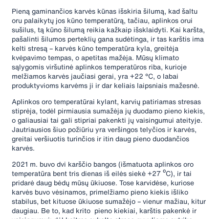
Pieną gaminančios karvės kūnas išskiria šilumą, kad šaltu
oru palaikytų jos kūno temperatūrą, tačiau, aplinkos orui
sušilus, tą kūno šilumą reikia kažkaip išsklaidyti. Kai karšta,
pašalinti šilumos perteklių gana sudėtinga, ir tas karštis ima
kelti stresą – karvės kūno temperatūra kyla, greitėja
kvėpavimo tempas, o apetitas mažėja. Mūsų klimato
sąlygomis viršutinė aplinkos temperatūros riba, kurioje
melžiamos karvės jaučiasi gerai, yra +22 °C, o labai
produktyvioms karvėms ji ir dar keliais laipsniais mažesnė.
Aplinkos oro temperatūrai kylant, karvių patiriamas stresas
stiprėja, todėl pirmiausia sumažėja jų duodamo pieno kiekis,
o galiausiai tai gali stipriai pakenkti jų vaisingumui ateityje.
Jautriausios šiuo požiūriu yra veršingos telyčios ir karvės,
greitai veršiuotis turinčios ir itin daug pieno duodančios
karvės.
2021 m. buvo dvi karščio bangos (išmatuota aplinkos oro
temperatūra bent tris dienas iš eilės siekė +27 ⁰C), ir tai
pridarė daug bėdų mūsų ūkiuose. Tose karvidėse, kuriose
karvės buvo vėsinamos, primelžiamo pieno kiekis išliko
stabilus, bet kituose ūkiuose sumažėjo – vienur mažiau, kitur
daugiau. Be to, kad krito pieno kiekiai, karštis pakenkė ir