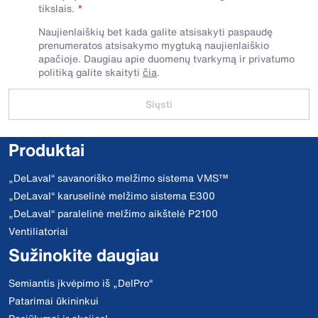
tikslais.
Naujienlaiškių bet kada galite atsisakyti paspaudę
prenumeratos atsisakymo mygtuką naujienlaiškio
apačioje. Daugiau apie duomenų tvarkymą ir privatumo
politiką galite skaityti
čia
.
Siųsti
Produktai
„DeLaval“ savanoriško melžimo sistema VMS™
„DeLaval“ karuselinė melžimo sistema E300
„DeLaval“ paralelinė melžimo aikštelė P2100
Ventiliatoriai
Sužinokite daugiau
Semiantis įkvėpimo iš „DelPro“
Patarimai ūkininkui