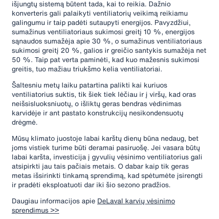
išjungtų sistemą būtent tada, kai to reikia. Dažnio
konverteris gali palaikyti ventiliatorių veikimą reikiamu
galingumu ir taip padėti sutaupyti energijos. Pavyzdžiui,
sumažinus ventiliatoriaus sukimosi greitį 10 %, energijos
sąnaudos sumažėja apie 30 %, o sumažinus ventiliatoriaus
sukimosi greitį 20 %, galios ir greičio santykis sumažėja net
50 %. Taip pat verta paminėti, kad kuo mažesnis sukimosi
greitis, tuo mažiau triukšmo kelia ventiliatoriai.
Šaltesniu metų laiku patartina palikti kai kuriuos
ventiliatorius suktis, tik šiek tiek lėčiau ir į viršų, kad oras
neišsisluoksniuotų, o išliktų geras bendras vėdinimas
karvidėje ir ant pastato konstrukcijų nesikondensuotų
drėgmė.
Mūsų klimato juostoje labai karštų dienų būna nedaug, bet
joms vistiek turime būti deramai pasiruošę. Jei vasara būtų
labai karšta, investicija į gyvulių vėsinimo ventiliatorius gali
atsipirkti jau tais pačiais metais. O dabar kaip tik geras
metas išsirinkti tinkamą sprendimą, kad spėtumėte įsirengti
ir pradėti eksploatuoti dar iki šio sezono pradžios.
Daugiau informacijos apie
DeLaval karvių vėsinimo
sprendimus >>