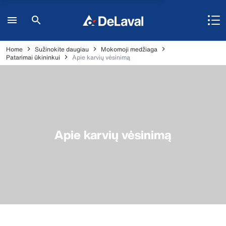
Home
Sužinokite daugiau
Mokomoji medžiaga
Patarimai ūkininkui
Apie karvių vėsinimą
Apie karvių vėsinimą