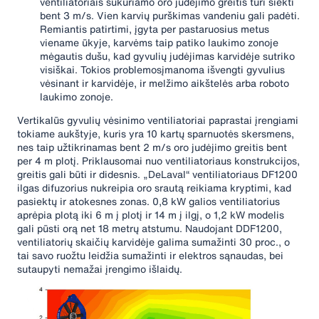
ventiliatoriais sukuriamo oro judėjimo greitis turi siekti
bent 3 m/s. Vien karvių purškimas vandeniu gali padėti.
Remiantis patirtimi, įgyta per pastaruosius metus
viename ūkyje, karvėms taip patiko laukimo zonoje
mėgautis dušu, kad gyvulių judėjimas karvidėje sutriko
visiškai. Tokios problemosįmanoma išvengti gyvulius
vėsinant ir karvidėje, ir melžimo aikštelės arba roboto
laukimo zonoje.
Vertikalūs gyvulių vėsinimo ventiliatoriai paprastai įrengiami
tokiame aukštyje, kuris yra 10 kartų sparnuotės skersmens,
nes taip užtikrinamas bent 2 m/s oro judėjimo greitis bent
per 4 m plotį. Priklausomai nuo ventiliatoriaus konstrukcijos,
greitis gali būti ir didesnis. „DeLaval“ ventiliatoriaus DF1200
ilgas difuzorius nukreipia oro srautą reikiama kryptimi, kad
pasiektų ir atokesnes zonas. 0,8 kW galios ventiliatorius
aprėpia plotą iki 6 m į plotį ir 14 m į ilgį, o 1,2 kW modelis
gali pūsti orą net 18 metrų atstumu. Naudojant DDF1200,
ventiliatorių skaičių karvidėje galima sumažinti 30 proc., o
tai savo ruožtu leidžia sumažinti ir elektros sąnaudas, bei
sutaupyti nemažai įrengimo išlaidų.