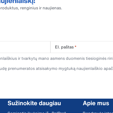
jienlaiškį!
roduktus, renginius ir naujienas.
El. paštas
*
laiškius ir tvarkytų mano asmens duomenis tiesioginės rink
spaudę prenumeratos atsisakymo mygtuką naujienlaiškio apa
Sužinokite daugiau
Apie mus