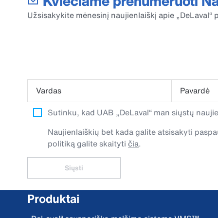
Kviečiame prenumeruoti Nau
Užsisakykite mėnesinį naujienlaiškį apie „DeLaval“ p
Vardas
Pavardė
Sutinku, kad UAB „DeLaval“ man siųstų naujien
Naujienlaiškių bet kada galite atsisakyti pa
politiką galite skaityti
čia
.
Siųsti
Produktai