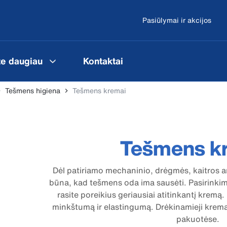
Pasiūlymai ir akcijos
te daugiau
Kontaktai
Tešmens higiena
Tešmens kremai
Tešmens k
Dėl patiriamo mechaninio, drėgmės, kaitros ar
būna, kad tešmens oda ima sausėti. Pasirinkima
rasite poreikius geriausiai atitinkantį kremą
minkštumą ir elastingumą. Drėkinamieji krem
pakuotėse.