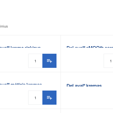
inius
val“ kremo rinkinys
„DeLaval“ sMOOth car
aval“ mėtinis kremas
„DeLaval“ kremas