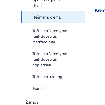
skysčiai
Kremų
2,5 l 
Tešmens kremai
Tešmens šluostymo
rankšluosčiai,
medžiaginiai
Tešmens šluostymo
rankšluosčiai,
popieriniai
Tešmens uždangalai
Tvarsčiai
Žarnos