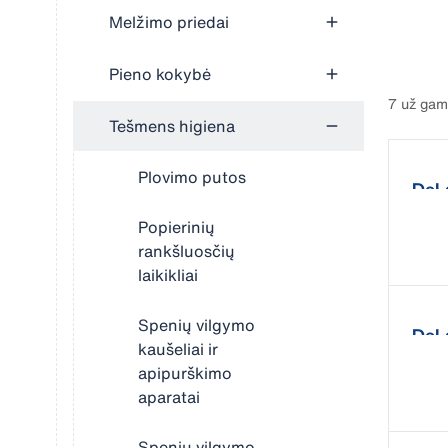
Melžimo priedai
Pieno kokybė
7 už gam
Tešmens higiena
Plovimo putos
„DeLa
Popierinių
rankšluosčių
laikikliai
Spenių vilgymo
„DeL
kaušeliai ir
apipurškimo
aparatai
Spenių vilgymo