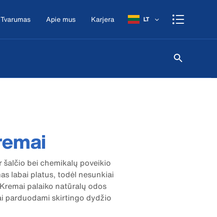
Tvarumas
Apie mus
Karjera
LT
remai
 šalčio bei chemikalų poveikio
s labai platus, todėl nesunkiai
. Kremai palaiko natūralų odos
ai parduodami skirtingo dydžio