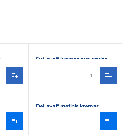
e
„DeLaval“ kremas nuo saulės
„DeLaval“ mėtinis kremas