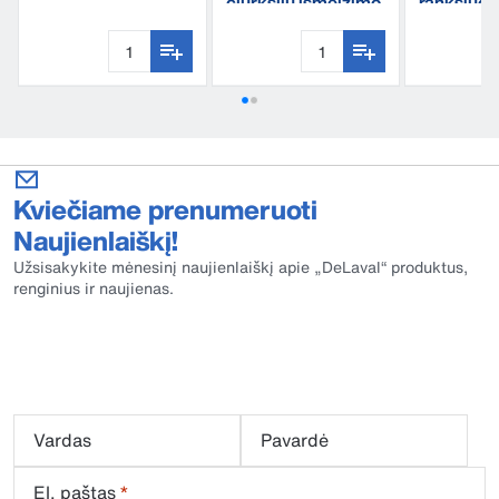
čiurkšlių išmelžimo
rankšluost
indelis iš dviejų
mikropluo
skilčių
Kviečiame prenumeruoti
Naujienlaiškį!
Užsisakykite mėnesinį naujienlaiškį apie „DeLaval“ produktus,
renginius ir naujienas.
Vardas
Pavardė
El. paštas
*