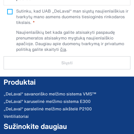
Sutinku, kad UAB „DeLaval“ man siųstų naujienlaiškius ir
tvarkytų mano asmens duomenis tiesioginės rinkodaros
tikslais.
Naujienlaiškių bet kada galite atsisakyti paspaudę
prenumeratos atsisakymo mygtuką naujienlaiškio
apačioje. Daugiau apie duomenų tvarkymą ir privatumo
politiką galite skaityti
čia
.
Siųsti
Produktai
„DeLaval“ savanoriško melžimo sistema VMS™
„DeLaval“ karuselinė melžimo sistema E300
„DeLaval“ paralelinė melžimo aikštelė P2100
Ventiliatoriai
Sužinokite daugiau