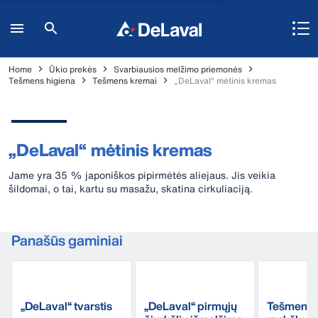
Home
Ūkio prekės
Svarbiausios melžimo priemonės
Tešmens higiena
Tešmens kremai
„DeLaval“ mėtinis kremas
„DeLaval“ mėtinis kremas
Jame yra 35 % japoniškos pipirmėtės aliejaus. Jis veikia
šildomai, o tai, kartu su masažu, skatina cirkuliaciją.
Panašūs gaminiai
„DeLaval“ tvarstis
„DeLaval“ pirmųjų
Tešmens