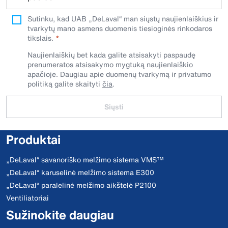
Sutinku, kad UAB „DeLaval“ man siųstų naujienlaiškius ir
tvarkytų mano asmens duomenis tiesioginės rinkodaros
tikslais.
Naujienlaiškių bet kada galite atsisakyti paspaudę
prenumeratos atsisakymo mygtuką naujienlaiškio
apačioje. Daugiau apie duomenų tvarkymą ir privatumo
politiką galite skaityti
čia
.
Siųsti
Produktai
„DeLaval“ savanoriško melžimo sistema VMS™
„DeLaval“ karuselinė melžimo sistema E300
„DeLaval“ paralelinė melžimo aikštelė P2100
Ventiliatoriai
Sužinokite daugiau