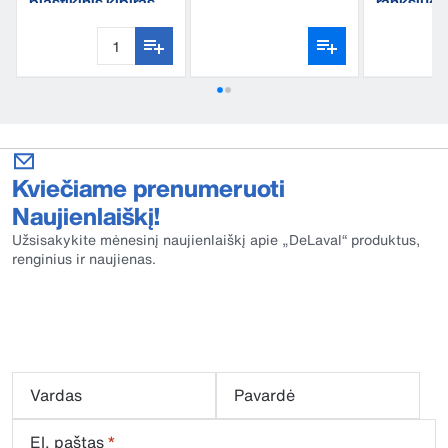
plastikinis kibiras,
rankšluost
dvigubas
mikropluo
Kviečiame prenumeruoti
Naujienlaiškį!
Užsisakykite mėnesinį naujienlaiškį apie „DeLaval“ produktus,
renginius ir naujienas.
Vardas
Pavardė
El. paštas
*