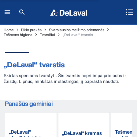
Home
Ūkio prekės
Svarbiausios melžimo priemonės
Tešmens higiena
Tvarsčiai
„DeLaval“ tvarstis
„DeLaval“ tvarstis
Skirtas speniams tvarstyti. Šis tvarstis neprilimpa prie odos ir
žaizdų. Lipnus, minkštas ir elastingas, jį paprasta naudoti.
Panašūs gaminiai
„DeLaval“
Tešmens
„DeLaval“ kremas